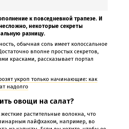
полнение к повседневной трапезе. И
 несложно, некоторые секреты
нальную разницу.
ность, обычная соль имеет колоссальное
Достаточно вполне простых секретов,
ыми красками, рассказывает портал
розят укроп только начинающие: как
мат надолго
ить овощи на салат?
 жесткие растительные волокна, что
линарным лайфхаком, например, во
та из капусты. Если вы хотите, чтобы ее