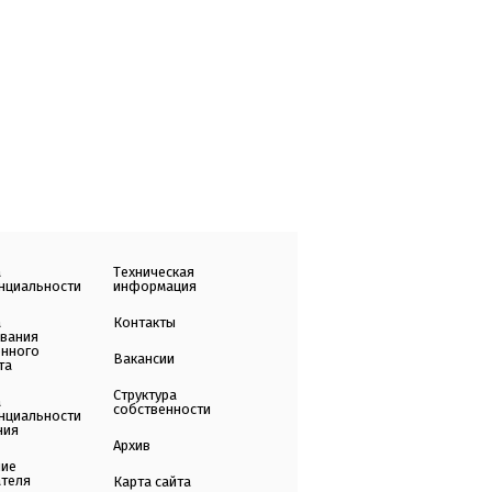
а
Техническая
нциальности
информация
а
Контакты
ования
енного
Вакансии
та
Структура
а
собственности
нциальности
ния
Архив
ние
ателя
Карта сайта