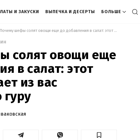
ЛАТЫ И ЗАКУСКИ
ВЫПЕЧКА И ДЕСЕРТЫ
БОЛЬШЕ
 Почему шефы солят овощи еще до добавления в салат: этот секрет сделает из вас кулинарного гуру 
мин
ы солят овощи еще
я в салат: этот
ает из вас
 гуру
иваковская