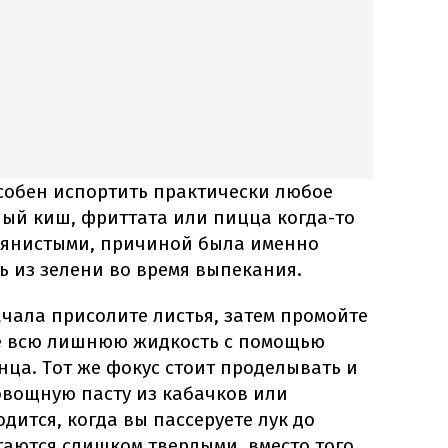
особен испортить практически любое
ый киш, фриттата или пицца когда-то
дянистыми, причиной была именно
ь из зелени во время выпекания.
ачала присолите листья, затем промойте
те всю лишнюю жидкость с помощью
нца. Тот же фокус стоит проделывать и
 овощную пасту из кабачков или
дится, когда вы пассеруете лук до
стаются слишком твердыми, вместо того