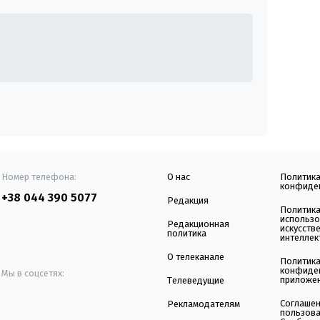
Номер телефона:
О нас
Политик
конфиде
+38 044 390 5077
Редакция
Политик
использ
Редакционная
искусств
политика
интеллек
О телеканале
Политик
конфиде
Мы в соцсетях:
приложе
Телеведущие
Соглаше
Рекламодателям
пользов