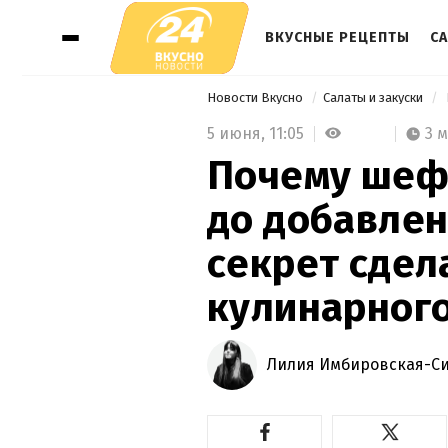
ВКУСНЫЕ РЕЦЕПТЫ
СА
Новости Вкусно
Салаты и закуски
5 июня,
11:05
3 
Почему шеф
до добавлени
секрет сдел
кулинарного
Лилия Имбировская-С