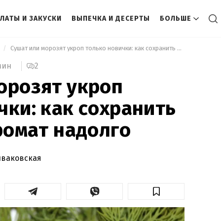
ЛАТЫ И ЗАКУСКИ
ВЫПЕЧКА И ДЕСЕРТЫ
БОЛЬШЕ
ы
 Сушат или морозят укроп только новички: как сохранить его вкус и аромат надолго 
2
мин
орозят укроп
чки: как сохранить
аромат надолго
иваковская