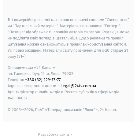
smart tv
samsung smart tv
Всі комерційні рекламні матеріали позначені словами "Спецпроєкт"
чи "Партнерський матеріал". Матеріали з позначкою "Експерт",
"Позиція" відображають позицію авторів та героїв. Редакція може
не поділяти їхніх поглядів. Детальніше щодо реклами та правил
цитування можна ознайомитись в правилах користування сайтом.
Усі права захищені.
Матеріали сайту призначені для осіб старше
21
року (21+)
Онлайн-медіа «24 Канал»
пл. Галицька, буд. 15, м. Львів, 79008
Телефон
+380 (32) 229-77-77
Адреса електронної пошти —
legal@24tv.com.ua
Ідентифікатор онлайн-медіа в Реєстрі суб'єктів у сфері медіа —
R40-06057
© 2005—2026,
ПрАТ «Телерадіокомпанія "Люкс"», 24 Канал.
Разработка сайта
-