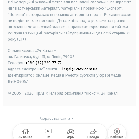
Всі комерційні рекламні матеріали позначені словами "Спецпроєкт"
чи "Партнерський матеріал". Матеріали з позначкою "Експерт",
"Позиція" відображають позицію авторів та героїв. Редакція може
не поділяти їхніх поглядів. Детальніше щодо реклами та правил
цитування можна ознайомитись в правилах користування сайтом.
Усі права захищені.
Матеріали сайту призначені для осіб старше
21
року (21+)
Онлайн-медіа «24 Канал»
пл. Галицька, буд. 15, м. Львів, 79008
Телефон
+380 (32) 229-77-77
Адреса електронної пошти —
legal@24tv.com.ua
Ідентифікатор онлайн-медіа в Реєстрі суб'єктів у сфері медіа —
R40-06057
© 2005—2026,
ПрАТ «Телерадіокомпанія "Люкс"», 24 Канал.
Разработка сайта
-
24 Канал
TV
Игры
Погода
Кабинет