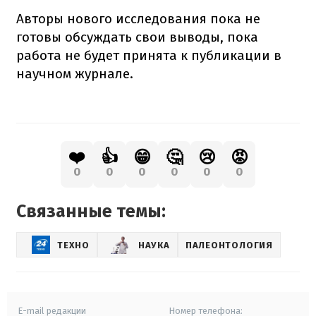
Авторы нового исследования пока не
готовы обсуждать свои выводы, пока
работа не будет принята к публикации в
научном журнале.
❤️
👍
😁
🤔
😢
😡
0
0
0
0
0
0
Связанные темы:
ТЕХНО
НАУКА
ПАЛЕОНТОЛОГИЯ
E-mail редакции
Номер телефона: