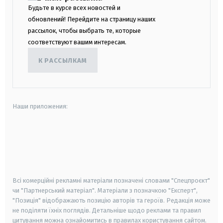
Будьте в курсе всех новостей и
обновлений! Перейдите на страницу наших
рассылок, чтобы выбрать те, которые
соответствуют вашим интересам.
К РАССЫЛКАМ
Наши приложения:
android
apple
smart tv
samsung smart tv
Всі комерційні рекламні матеріали позначені словами "Спецпроєкт"
чи "Партнерський матеріал". Матеріали з позначкою "Експерт",
"Позиція" відображають позицію авторів та героїв. Редакція може
не поділяти їхніх поглядів. Детальніше щодо реклами та правил
цитування можна ознайомитись в правилах користування сайтом.