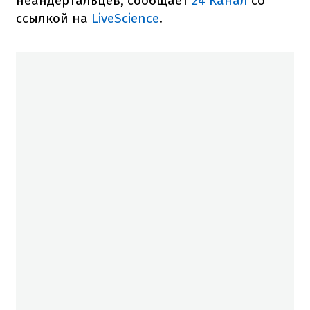
неандертальцев, сообщает
24 Канал
со
ссылкой на
LiveScience
.