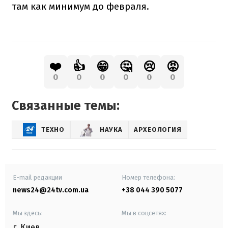
там как минимум до февраля.
❤️
👍
😁
🤔
😢
😡
0
0
0
0
0
0
Связанные темы:
ТЕХНО
НАУКА
АРХЕОЛОГИЯ
E-mail редакции
Номер телефона:
news24@24tv.com.ua
+38 044 390 5077
Мы здесь:
Мы в соцсетях:
г. Киев
,