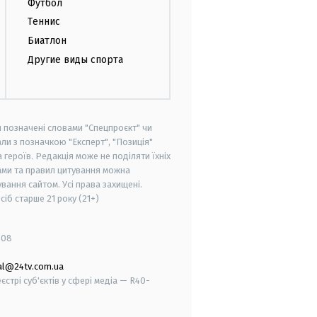
Футбол
Теннис
Биатлон
Другие виды спорта
и позначені словами "Спецпроєкт" чи
ли з позначкою "Експерт", "Позиція"
героїв. Редакція може не поділяти їхніх
ами та правил цитування можна
вання сайтом. Усі права захищені.
осіб старше
21 року (21+)
008
al@24tv.com.ua
стрі суб'єктів у сфері медіа — R40-