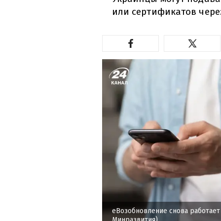
или сертификатов чере
еВозобновление снова работает
Минразвития)