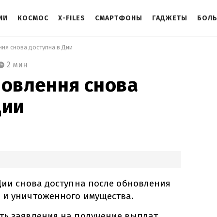
ИИ
КОСМОС
X-FILES
СМАРТФОНЫ
ГАДЖЕТЫ
БОЛ
ння снова доступна в Дии 
2 мин
новлення снова
Дии
 Дии снова доступна после обновления
 и уничтоженного имущества.
ть заявления на получение выплат