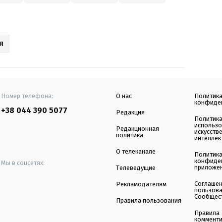
Я
Номер телефона:
О нас
Политик
конфиде
+38 044 390 5077
Редакция
Политик
использ
Редакционная
искусств
политика
интеллек
О телеканале
Политик
конфиде
Мы в соцсетях:
приложе
Телеведущие
Соглаше
Рекламодателям
пользов
Сообщес
Правила пользования
Правила
коммент