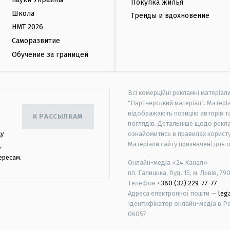
Покупка жилья
Школа
Тренды и вдохновение
НМТ 2026
Саморазвитие
Обучение за границей
Всі комерційні рекламні матеріал
"Партнерський матеріал". Матеріа
відображають позицію авторів та 
К РАССЫЛКАМ
поглядів. Детальніше щодо рекл
цу
ознайомитись в правилах користу
Матеріали сайту призначені для 
,
ересам.
Онлайн-медіа «24 Канал»
пл. Галицька, буд. 15, м. Львів, 79
Телефон
+380 (32) 229-77-77
Адреса електронної пошти —
leg
Ідентифікатор онлайн-медіа в Реє
06057