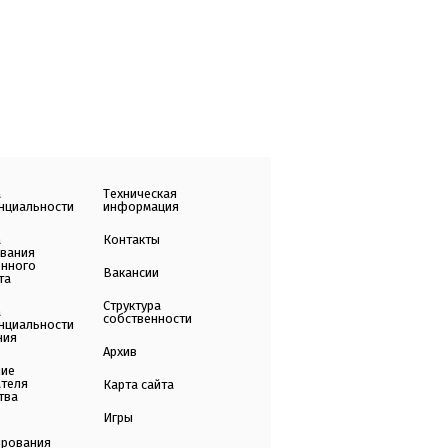
а
Техническая
нциальности
информация
а
Контакты
ования
енного
Вакансии
та
Структура
а
собственности
нциальности
ния
Архив
ние
ателя
Карта сайта
тва
Игры
ирования