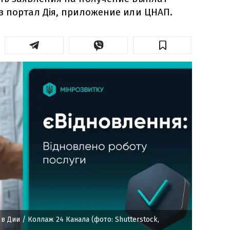
з портал Дія, приложение или ЦНАП.
 в Дии
/ Коллаж 24 Канала (фото: Shutterstock,