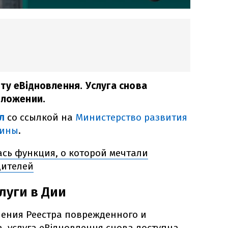
ту еВідновлення. Услуга снова
иложении.
л
со ссылкой на
Министерство развития
аины
.
ась функция, о которой мечтали
дителей
луги в Дии
ения Реестра поврежденного и
 услуга еВідновлення снова доступна