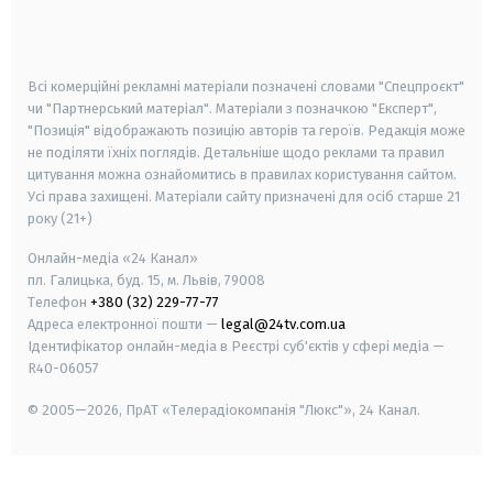
smart tv
samsung smart tv
Всі комерційні рекламні матеріали позначені словами "Спецпроєкт"
чи "Партнерський матеріал". Матеріали з позначкою "Експерт",
"Позиція" відображають позицію авторів та героїв. Редакція може
не поділяти їхніх поглядів. Детальніше щодо реклами та правил
цитування можна ознайомитись в правилах користування сайтом.
Усі права захищені.
Матеріали сайту призначені для осіб старше
21
року (21+)
Онлайн-медіа «24 Канал»
пл. Галицька, буд. 15, м. Львів, 79008
Телефон
+380 (32) 229-77-77
Адреса електронної пошти —
legal@24tv.com.ua
Ідентифікатор онлайн-медіа в Реєстрі суб'єктів у сфері медіа —
R40-06057
© 2005—2026,
ПрАТ «Телерадіокомпанія "Люкс"», 24 Канал.