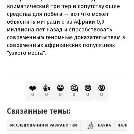
климатический триггер и сопутствующие
средства для побега — вот что может
объяснить миграцию из Африки 0,9
миллиона лет назад и способствовать
современным геномным доказательствам в
современных африканских популяциях
"узкого места".
❤️
👍
😁
🤔
😢
😡
0
0
0
0
0
0
Связанные темы:
ИССЛЕДОВАНИЯ И РАЗРАБОТКИ
НАУКА
ПАЛЕО