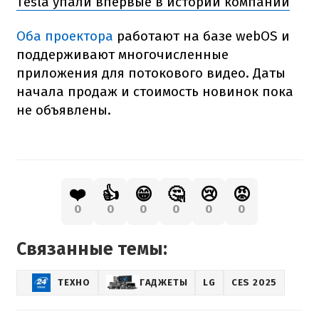
Tesla упали впервые в истории компании
Оба проектора
работают на базе webOS и
поддерживают многочисленные
приложения для потокового видео. Даты
начала продаж и стоимость новинок пока
не объявлены.
❤️
👍
😁
🤔
😢
😡
0
0
0
0
0
0
Связанные темы:
ТЕХНО
ГАДЖЕТЫ
LG
CES 2025