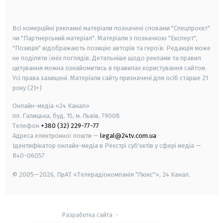
smart tv
samsung smart tv
Всі комерційні рекламні матеріали позначені словами "Спецпроєкт"
чи "Партнерський матеріал". Матеріали з позначкою "Експерт",
"Позиція" відображають позицію авторів та героїв. Редакція може
не поділяти їхніх поглядів. Детальніше щодо реклами та правил
цитування можна ознайомитись в правилах користування сайтом.
Усі права захищені.
Матеріали сайту призначені для осіб старше
21
року (21+)
Онлайн-медіа «24 Канал»
пл. Галицька, буд. 15, м. Львів, 79008
Телефон
+380 (32) 229-77-77
Адреса електронної пошти —
legal@24tv.com.ua
Ідентифікатор онлайн-медіа в Реєстрі суб'єктів у сфері медіа —
R40-06057
© 2005—2026,
ПрАТ «Телерадіокомпанія "Люкс"», 24 Канал.
Разработка сайта
-