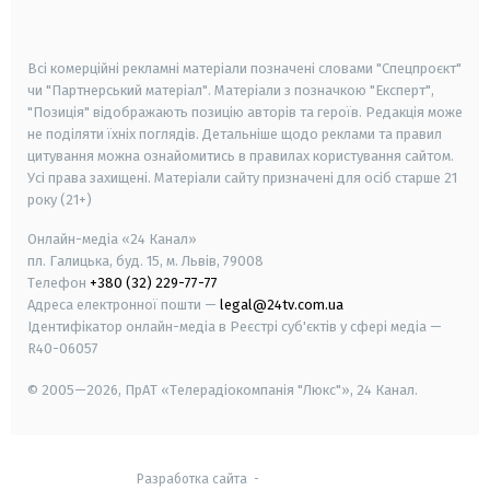
smart tv
samsung smart tv
Всі комерційні рекламні матеріали позначені словами "Спецпроєкт"
чи "Партнерський матеріал". Матеріали з позначкою "Експерт",
"Позиція" відображають позицію авторів та героїв. Редакція може
не поділяти їхніх поглядів. Детальніше щодо реклами та правил
цитування можна ознайомитись в правилах користування сайтом.
Усі права захищені.
Матеріали сайту призначені для осіб старше
21
року (21+)
Онлайн-медіа «24 Канал»
пл. Галицька, буд. 15, м. Львів, 79008
Телефон
+380 (32) 229-77-77
Адреса електронної пошти —
legal@24tv.com.ua
Ідентифікатор онлайн-медіа в Реєстрі суб'єктів у сфері медіа —
R40-06057
© 2005—2026,
ПрАТ «Телерадіокомпанія "Люкс"», 24 Канал.
Разработка сайта
-