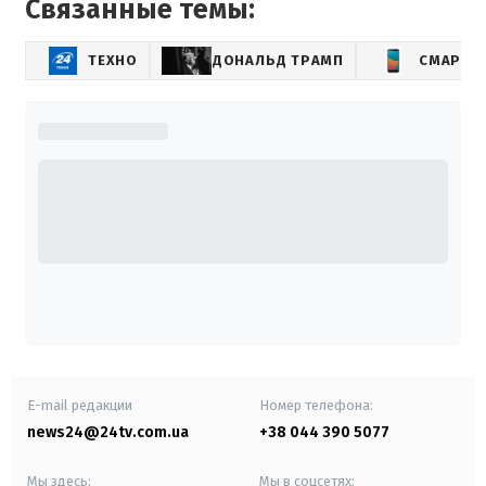
Связанные темы:
ТЕХНО
ДОНАЛЬД ТРАМП
СМАРТ
E-mail редакции
Номер телефона:
news24@24tv.com.ua
+38 044 390 5077
Мы здесь:
Мы в соцсетях: