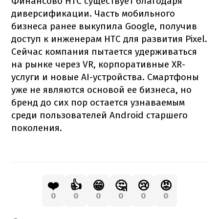
Финансово HTC существует благодаря
диверсификации. Часть мобильного
бизнеса ранее выкупила Google, получив
доступ к инженерам HTC для развития Pixel.
Сейчас компания пытается удерживаться
на рынке через VR, корпоративные XR-
услуги и новые AI-устройства. Смартфоны
уже не являются основой ее бизнеса, но
бренд до сих пор остается узнаваемым
среди пользователей Android старшего
поколения.
❤️
👍
😁
🤔
😢
😡
0
0
0
0
0
0