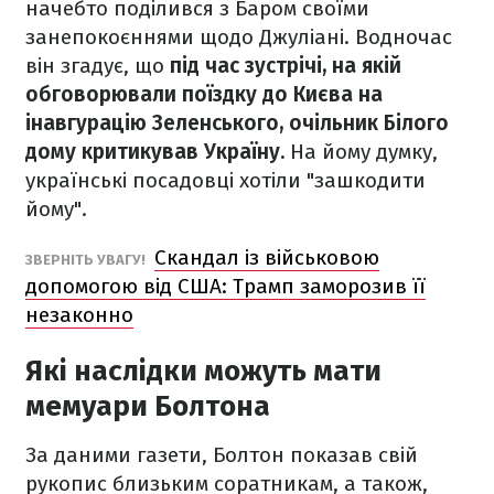
начебто поділився з Баром своїми
занепокоєннями щодо Джуліані. Водночас
він згадує, що
під час зустрічі, на якій
обговорювали поїздку до Києва на
інавгурацію Зеленського, очільник Білого
дому критикував Україну.
На йому думку,
українські посадовці хотіли "зашкодити
йому".
Скандал із військовою
ЗВЕРНІТЬ УВАГУ!
допомогою від США: Трамп заморозив її
незаконно
Які наслідки можуть мати
мемуари Болтона
За даними газети, Болтон показав свій
рукопис близьким соратникам, а також,