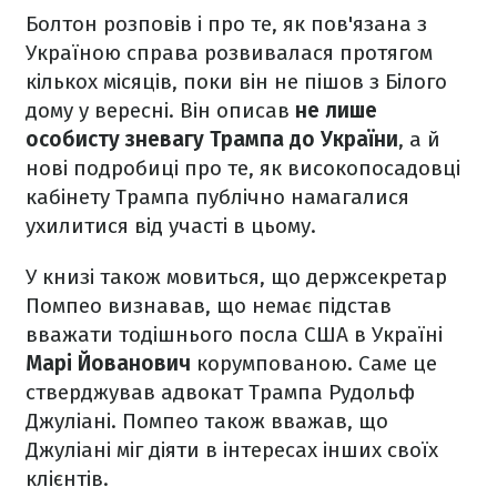
Болтон розповів і про те, як пов'язана з
Україною справа розвивалася протягом
кількох місяців, поки він не пішов з Білого
дому у вересні. Він описав
не лише
особисту зневагу Трампа до України
, а й
нові подробиці про те, як високопосадовці
кабінету Трампа публічно намагалися
ухилитися від участі в цьому.
У книзі також мовиться, що держсекретар
Помпео визнавав, що немає підстав
вважати тодішнього посла США в Україні
Марі Йованович
корумпованою. Саме це
стверджував адвокат Трампа Рудольф
Джуліані. Помпео також вважав, що
Джуліані міг діяти в інтересах інших своїх
клієнтів.