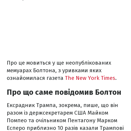
Про це мовиться у ще неопублікованих
мемуарах Болтона, з уривками яких
ознайомилася газета
The New York Times
.
Про що саме повідомив Болтон
Ексрадник Трампа, зокрема, пише, що він
разом із держсекретарем США Майком
Помпео та очільником Пентагону Марком
Есперо приблизно 10 разів казали Трампові