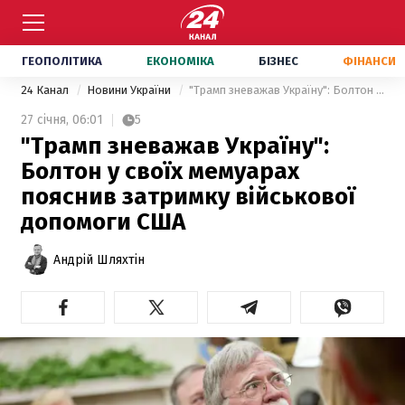
ГЕОПОЛІТИКА
ЕКОНОМІКА
БІЗНЕС
ФІНАНСИ
24 Канал
Новини України
"Трамп зневажав Україну": Болтон у своїх мемуарах пояснив затримку військової допомоги США
27 січня,
06:01
5
"Трамп зневажав Україну":
Болтон у своїх мемуарах
пояснив затримку військової
допомоги США
Андрій Шляхтін