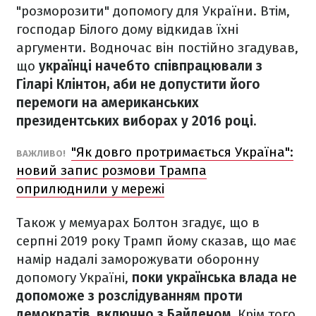
"розморозити" допомогу для України. Втім,
господар Білого дому відкидав їхні
аргументи. Водночас він постійно згадував,
що
українці начебто співпрацювали з
Гіларі Клінтон, аби не допустити його
перемоги на американських
президентських виборах у 2016 році.
"Як довго протримається Україна":
ВАЖЛИВО!
новий запис розмови Трампа
оприлюднили у мережі
Також у мемуарах Болтон згадує, що в
серпні 2019 року Трамп йому сказав, що має
намір надалі заморожувати оборонну
допомогу Україні,
поки українська влада не
допоможе з розслідуванням проти
демократів, включно з Байденом.
Крім того,