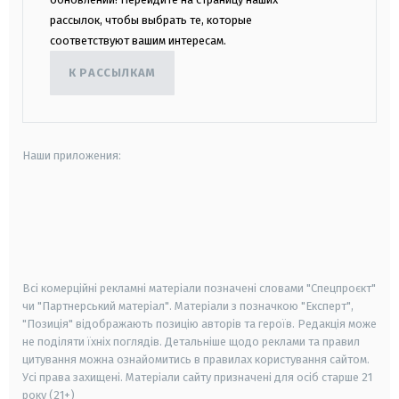
рассылок, чтобы выбрать те, которые
соответствуют вашим интересам.
К РАССЫЛКАМ
Наши приложения:
android
apple
smart tv
samsung smart tv
Всі комерційні рекламні матеріали позначені словами "Спецпроєкт"
чи "Партнерський матеріал". Матеріали з позначкою "Експерт",
"Позиція" відображають позицію авторів та героїв. Редакція може
не поділяти їхніх поглядів. Детальніше щодо реклами та правил
цитування можна ознайомитись в правилах користування сайтом.
Усі права захищені.
Матеріали сайту призначені для осіб старше
21
року (21+)