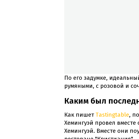
По его задумке, идеальны
румяными, с розовой и со
Каким был послед
Как пишет
Tastingtable
, п
Хемингуэй провел вместе 
Хемингуэй. Вместе они п
ресторане "Кристиания".