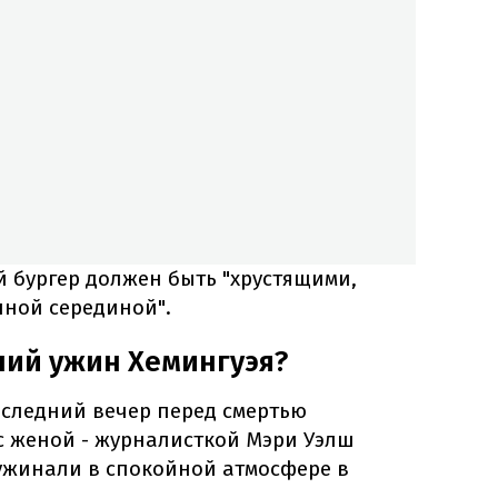
й бургер должен быть "хрустящими,
чной серединой".
ний ужин Хемингуэя?
оследний вечер перед смертью
с женой - журналисткой Мэри Уэлш
оужинали в спокойной атмосфере в