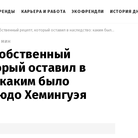
РЕНДЫ
КАРЬЕРА И РАБОТА
ЭКОФРЕНДЛИ
ИСТОРИЯ Д
 Даже имел собственный рецепт, который оставил в наследство: каким было любимое блюдо Хемингуэя 
 мин
собственный
орый оставил в
 каким было
юдо Хемингуэя