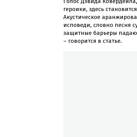
Голос Дэвида Ковердейла,
героики, здесь становитс
Акустическое аранжирова
исповеди, словно песня су
защитные барьеры падают
– говорится в статье.