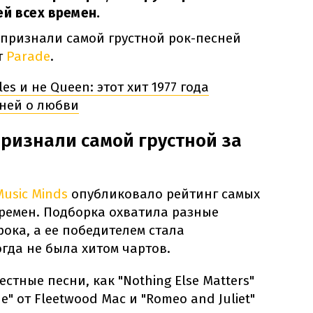
ей всех времен.
 признали самой грустной рок-песней
т
Parade
.
les и не Queen: этот хит 1977 года
ней о любви
ризнали самой грустной за
Music Minds
опубликовало рейтинг самых
времен. Подборка охватила разные
ока, а ее победителем стала
гда не была хитом чартов.
стные песни, как "Nothing Else Matters"
de" от Fleetwood Mac и "Romeo and Juliet"