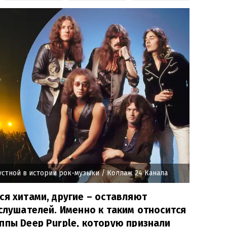
устной в истории рок-музыки
/ Коллаж 24 Канала
ся хитами, другие – оставляют
 слушателей. Именно к таким относится
ппы Deep Purple, которую признали