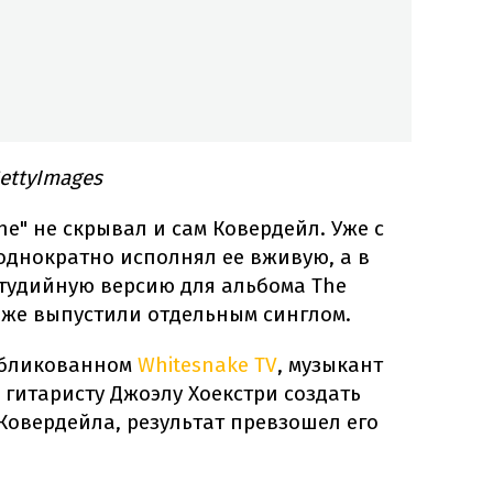
ettyImages
une" не скрывал и сам Ковердейл. Уже с
однократно исполнял ее вживую, а в
студийную версию для альбома The
зже выпустили отдельным синглом.
убликованном
Whitesnake TV
, музыкант
 гитаристу Джоэлу Хоекстри создать
Ковердейла, результат превзошел его