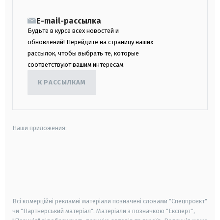
E-mail-рассылка
Будьте в курсе всех новостей и
обновлений! Перейдите на страницу наших
рассылок, чтобы выбрать те, которые
соответствуют вашим интересам.
К РАССЫЛКАМ
Наши приложения:
android
apple
smart tv
samsung smart tv
Всі комерційні рекламні матеріали позначені словами "Спецпроєкт"
чи "Партнерський матеріал". Матеріали з позначкою "Експерт",