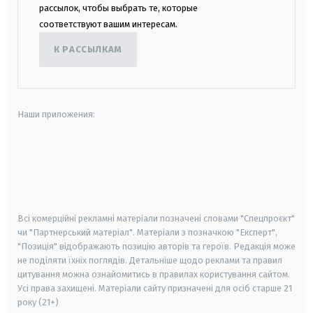
рассылок, чтобы выбрать те, которые
соответствуют вашим интересам.
К РАССЫЛКАМ
Наши приложения:
android
apple
smart tv
samsung smart tv
Всі комерційні рекламні матеріали позначені словами "Спецпроєкт"
чи "Партнерський матеріал". Матеріали з позначкою "Експерт",
"Позиція" відображають позицію авторів та героїв. Редакція може
не поділяти їхніх поглядів. Детальніше щодо реклами та правил
цитування можна ознайомитись в правилах користування сайтом.
Усі права захищені.
Матеріали сайту призначені для осіб старше
21
року (21+)