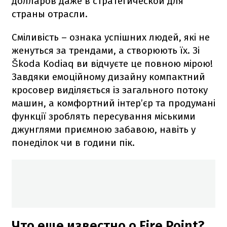
долларов даже в стратегической для
страны отрасли.
Сміливість – ознака успішних людей, які не
женуться за трендами, а створюють їх. Зі
Škoda Kodiaq ви відчуєте це повною мірою!
Завдяки емоційному дизайну компактний
кросовер виділяється із загального потоку
машин, а комфортний інтер’єр та продумані
функції зроблять пересування міськими
джунглями приємною забавою, навіть у
понеділок чи в години пік.
Что еще известно о Fire Point?