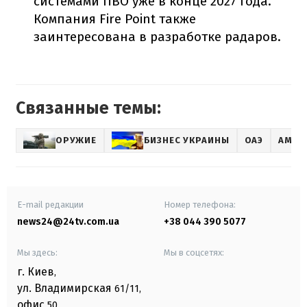
системами ПВО уже в конце 2027 года.
Компания Fire Point также
заинтересована в разработке радаров.
Связанные темы:
ОРУЖИЕ
БИЗНЕС УКРАИНЫ
ОАЭ
АМКУ
E-mail редакции
Номер телефона:
news24@24tv.com.ua
+38 044 390 5077
Мы здесь:
Мы в соцсетях:
г. Киев
,
ул. Владимирская
61/11,
офис
50