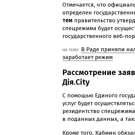
Отмечается,
что официал
определен государствен
тем
правительство утверд
спецрежима будет осущест
государственного веб-пор
В Раде приняли нал
НА ТЕМУ
заработает режим
Рассмотрение заяв
Дія.City
С помощью Единого госуд
услуг будет осуществлять
резидентство спецрежима Д
в поданных данных, а та
Кроме того, Кабмин обяза