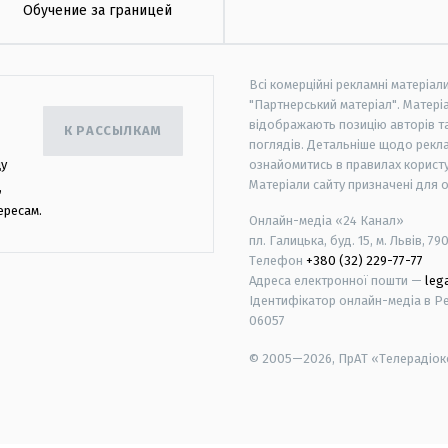
Обучение за границей
Всі комерційні рекламні матеріал
"Партнерський матеріал". Матеріа
відображають позицію авторів та 
К РАССЫЛКАМ
поглядів. Детальніше щодо рекл
цу
ознайомитись в правилах користу
Матеріали сайту призначені для 
,
ересам.
Онлайн-медіа «24 Канал»
пл. Галицька, буд. 15, м. Львів, 79
Телефон
+380 (32) 229-77-77
Адреса електронної пошти —
leg
Ідентифікатор онлайн-медіа в Реє
06057
© 2005—2026,
ПрАТ «Телерадіоко
android
apple