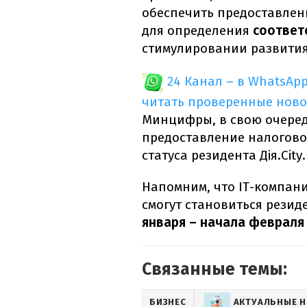
обеспечить предоставле
для определения
соответ
стимулировании развития
24 Канал – в WhatsAp
читать проверенные ново
Минцифры, в свою очеред
предоставление налогов
статуса резидента
Дія.City
.
Напомним, что IT-компан
смогут становиться резид
января – начала февраля
Связанные темы:
БИЗНЕС
АКТУАЛЬНЫЕ 