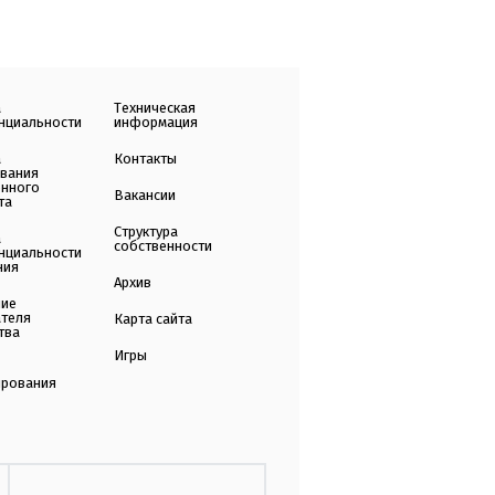
а
Техническая
нциальности
информация
а
Контакты
ования
енного
Вакансии
та
Структура
а
собственности
нциальности
ния
Архив
ние
ателя
Карта сайта
тва
Игры
ирования