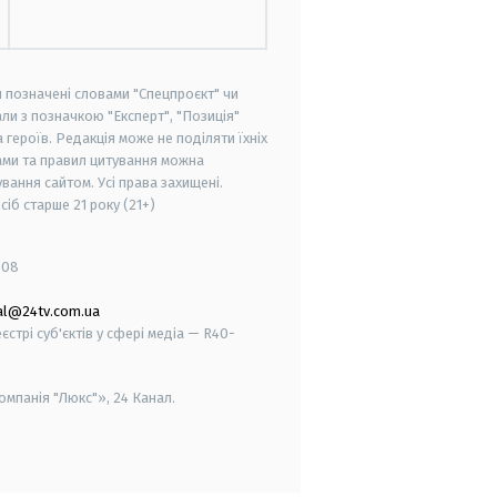
и позначені словами "Спецпроєкт" чи
ли з позначкою "Експерт", "Позиція"
героїв. Редакція може не поділяти їхніх
ами та правил цитування можна
вання сайтом. Усі права захищені.
осіб старше
21 року (21+)
008
al@24tv.com.ua
стрі суб'єктів у сфері медіа — R40-
мпанія "Люкс"», 24 Канал.
smart tv
samsung smart tv