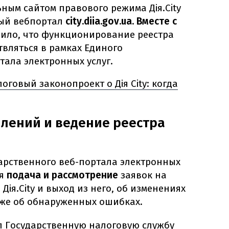
ьным сайтом правового режима
Дія.City
ный вебпортал
city.diia.gov.ua. Вместе с
ило, что функционирование реестра
вляться в рамках Единого
тала электронных услуг.
оговый законопроект о Дія City: когда
лений и ведение реестра
арственного веб-портала электронных
ся
подача и рассмотрение
заявок на
ія.City и выход из него, об изменениях
кже об обнаруженных ошибках.
л Государственную налоговую службу