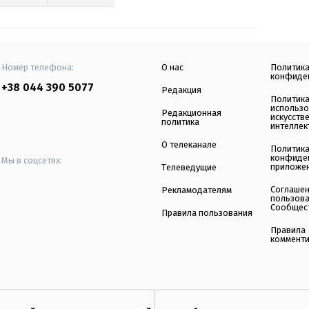
Номер телефона:
О нас
Политик
конфиде
+38 044 390 5077
Редакция
Политик
использ
Редакционная
искусств
политика
интеллек
О телеканале
Политик
конфиде
Мы в соцсетях:
приложе
Телеведущие
Соглаше
Рекламодателям
пользов
Сообщес
Правила пользования
Правила
коммент