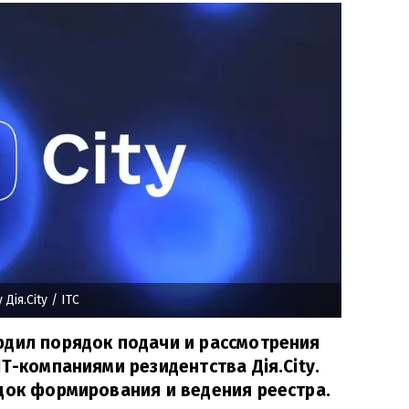
Дія.City
/ ITC
рдил порядок подачи и рассмотрения
T-компаниями резидентства Дія.City.
док формирования и ведения реестра.