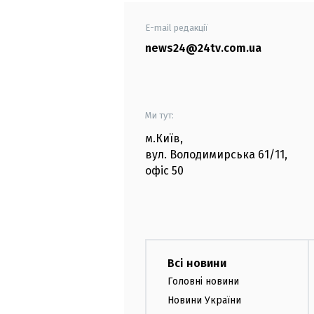
E-mail редакції
news24@24tv.com.ua
Ми тут:
м.Київ
,
вул. Володимирська
61/11,
офіс
50
Всі новини
Головні новини
Новини України