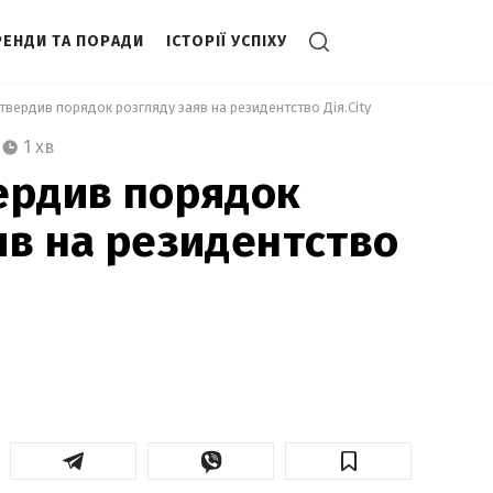
РЕНДИ ТА ПОРАДИ
ІСТОРІЇ УСПІХУ
атвердив порядок розгляду заяв на резидентство Дія.City 
1 хв
ердив порядок
яв на резидентство