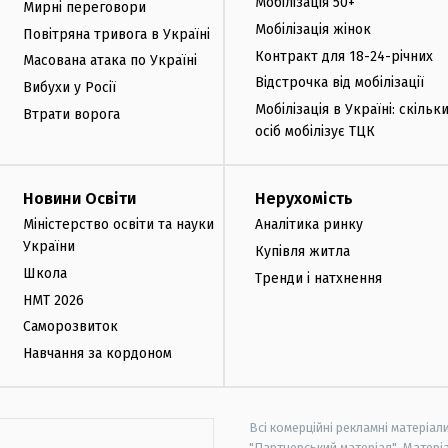
Мобілізація 50+
Мирні переговори
Мобілізація жінок
Повітряна тривога в Україні
Контракт для 18-24-річних
Масована атака по Україні
Відстрочка від мобілізації
Вибухи у Росії
Мобілізація в Україні: скільк
Втрати ворога
осіб мобілізує ТЦК
Новини Освіти
Нерухомість
Міністерство освіти та науки
Аналітика ринку
України
Купівля житла
Школа
Тренди і натхнення
НМТ 2026
Саморозвиток
Навчання за кордоном
Всі комерційні рекламні матеріал
"Партнерський матеріал". Матеріа