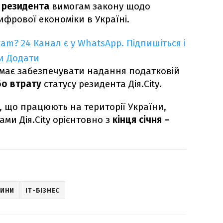
і резидента
вимогам закону щодо
фрової економіки в Україні.
ram?
24 Канал є у WhatsApp. Підпишіться і
и
Додати
має забезпечувати надання податковій
бо втрату
статусу резидента Дія.City.
, що працюють на території України,
ми Дія.City орієнтовно з
кінця січня –
.
ВИНИ
IT-БІЗНЕС