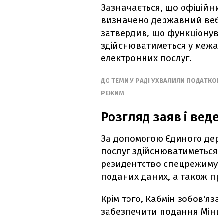
Зазначається, що офіційн
визначено державний ве
затвердив, що функціону
здійснюватиметься у меж
електронних послуг.
ДО ТЕМИ У РАДІ УХВАЛИЛИ ПОДАТКО
РЕЖИМ
Розгляд заяв і веде
За допомогою Єдиного де
послуг здійснюватиметьс
резидентство спецрежиму Ді
поданих даних, а також п
Крім того, Кабмін зобов'я
забезпечити подання Мінц