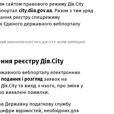
им сайтом правового режиму Дія.City
бпортал
city.diia.gov.ua
. Разом з тим уряд
вання реєстру спецрежиму
ах Єдиного державного вебпорталу
ВИЙ ЗАКОНОПРОЄКТ ПРО ДІЯ CITY: КОЛИ ЗАПРАЦЮЄ
ння реєстру Дія.City
ржавного вебпорталу електронних
я
подання і розгляд
заявок на
я.City та вихід з нього, про зміни у
ро виявлені помилки.
зав Державну податкову службу
ифри відомостей, необхідних для