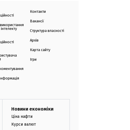
Контакти
ційності
Вакансії
 використання
 інтелекту
Структура власності
Архів
ційності
Карта сайту
ристувача
и
Ігри
коментування
 інформація
Новини економіки
Ціна нафти
Курси валют