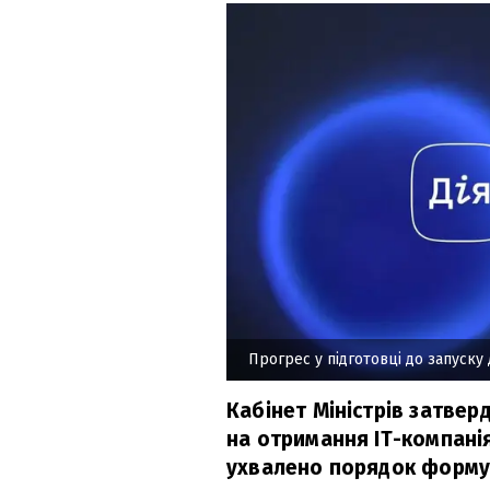
Прогрес у підготовці до запуску Д
Кабінет Міністрів затвер
на отримання IT-компанія
ухвалено порядок формув