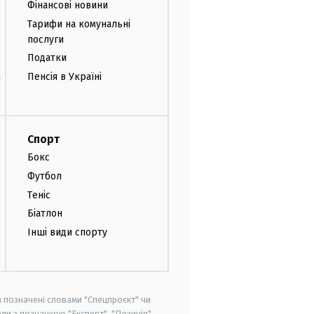
Фінансові новини
Тарифи на комунальні
послуги
Податки
и
Пенсія в Україні
Спорт
Бокс
Футбол
Теніс
Біатлон
Інші види спорту
и позначені словами "Спецпроєкт" чи
ли з позначкою "Експерт", "Позиція"