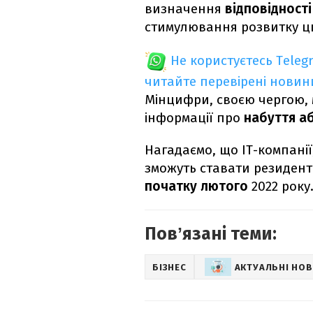
визначення
відповідност
стимулювання розвитку ци
Не користуєтесь Teleg
читайте перевірені новин
Мінцифри, своєю чергою, 
інформації про
набуття а
Нагадаємо, що IT-компанії
зможуть ставати резидента
початку лютого
2022 року
Повʼязані теми:
БІЗНЕС
АКТУАЛЬНІ НО