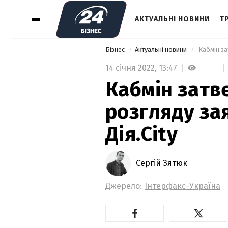
АКТУАЛЬНІ НОВИНИ
Т
Бізнес
Актуальні новини
 Кабмін з
14 січня 2022,
13:47
Кабмін затв
розгляду за
Дія.City
Сергій Зятюк
Джерело:
Інтерфакс-Україна