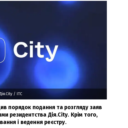
ія.City
/ ITC
див порядок подання та розгляду заяв
ми резидентства Дія.City. Крім того,
ання і ведення реєстру.