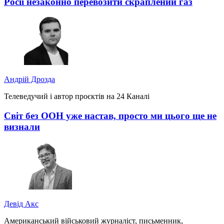
Росії незаконно перевозити скраплений газ
Андрій Дрозда
Телеведучий і автор проєктів на 24 Каналі
Світ без ООН уже настав, просто ми цього ще не
визнали
Девід Акс
Американський військовий журналіст, письменник,