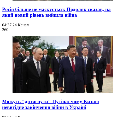
Росія більше не маскується: Подоляк сказав, на
який новий рівень вийшла війна
04:37
24 Канал
260
Можуть "дотиснути" Путіна: чому Китаю
невигідне закінчення війни в Україні