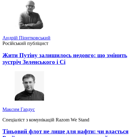
Андрій Піонтковський
Російський публіцист
Жити Путіну залишилось недовго: що змінить
зустріч Зеленського і Сі
Максим Гардус
Спеціаліст з комунікацій Razom We Stand
Тіньовий флот не лише для нафти: чи вдасться