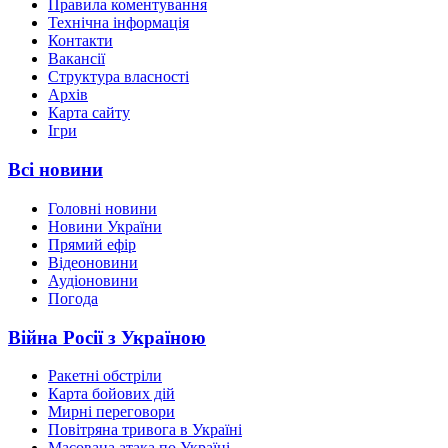
Правила коментування
Технічна інформація
Контакти
Вакансії
Структура власності
Архів
Карта сайту
Ігри
Всі новини
Головні новини
Новини України
Прямий ефір
Відеоновини
Аудіоновини
Погода
Війна Росії з Україною
Ракетні обстріли
Карта бойових дій
Мирні переговори
Повітряна тривога в Україні
Масована атака по Україні