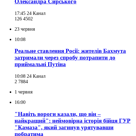
Олександра Сирського
17:45
24 Канал
126 450
2
23 червня
10:08
Реальне ставлення Росії: жителів Бахмута
затримали через спробу потрапити до
приймальні Путіна
10:08
24 Канал
2 788
4
1 червня
16:00
"Навіть вороги казали, що він –
найкращий": неймовірна історія бійця ГУР
"Камаза", який загинув урятувавши
побратима