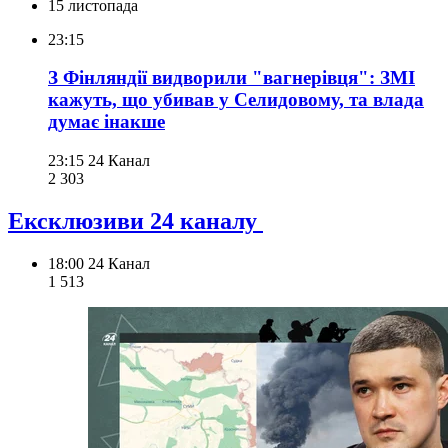
15 листопада
23:15
З Фінляндії видворили "вагнерівця": ЗМІ
кажуть, що убивав у Селидовому, та влада
думає інакше
23:15
24 Канал
2 303
Ексклюзиви 24 каналу
18:00
24 Канал
1 513