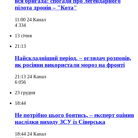
вся бригада: спогади про легендарного
пілота дронів – "Кота"
11:00
24 Канал
4 334
13 січня
21:13
Найскладніший період, – оглядач розповів,
як росіяни використали мороз на фронті
21:13
24 Канал
6 056
23 грудня
18:44
Не потрібно цього боятись, – експерт оцінив
наслідки виходу ЗСУ із Сіверська
18:44
24 Канал