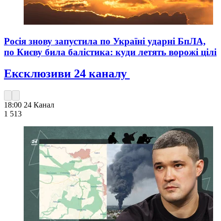
Росія знову запустила по Україні ударні БпЛА,
по Києву била балістика: куди летять ворожі цілі
Ексклюзиви 24 каналу
18:00
24 Канал
1 513