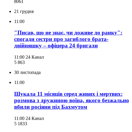
806
1
21 грудня
11:00
"Писав, що не знає, чи доживе до ранку":
спогади сестри про загиблого брата-
двійняшку – офіцера 24 бригади
11:00
24 Канал
5 863
30 листопада
11:00
Шукала 11 місяців серед живих і мертвих:
розмова з дружиною воїна, якого безжально
вбили росіяни під Бахмутом
11:00
24 Канал
5 183
3