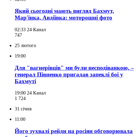
Який сьогодні мають вигляд Бахмут,
Мар'їнка, Авдіївка: моторошні фото
02:33
24 Канал
747
25 лютого
19:00
Для "вагнерівців" ми були несподіванкою, –
генерал Півненко пригадав запеклі бої у
Бахмуті
19:00
24 Канал
1 724
31 січня
11:00
Його зухвалі рейди на росіян обговорювала