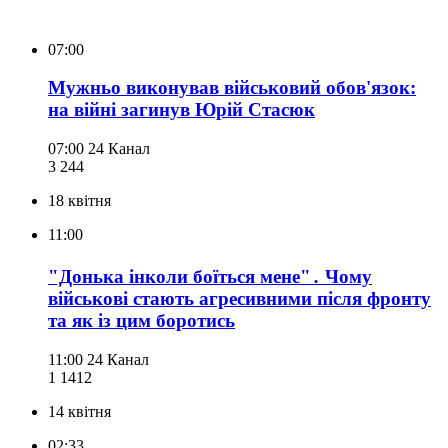
07:00
Мужньо виконував військовий обов'язок:
на війні загинув Юрій Стасюк
07:00
24 Канал
3 244
18 квітня
11:00
"Донька інколи боїться мене"․ Чому
військові стають агресивними після фронту
та як із цим боротись
11:00
24 Канал
1 141
2
14 квітня
02:33