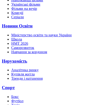
Найцікавіші фільми
Українські фільми
Фільми на вечір
Комедії
Серіали
Новини Освіти
Міністерство освіти та науки України
Школа
НМТ 2026
Саморозвиток
Навчання за кордоном
Нерухомість
Аналітика ринку
Купівля житла
Тренди і натхнення
Спорт
Бокс
Футбол