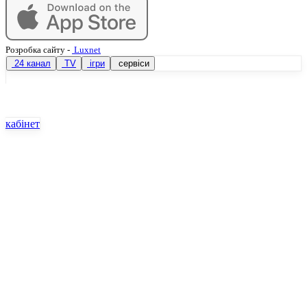
Розробка сайту
-
Luxnet
24 канал
TV
ігри
сервіси
кабінет