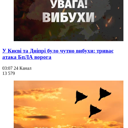
У Києві та Дніпрі було чутно вибухи: триває
атака БпЛА ворога
03:07
24 Канал
13 579