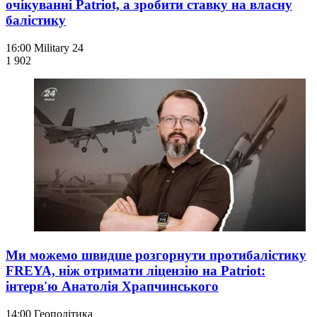
очікуванні Patriot, а зробити ставку на власну
балістику
16:00
Military 24
1 902
Ми можемо швидше розгорнути протибалістику
FREYA, ніж отримати ліцензію на Patriot:
інтерв'ю Анатолія Храпчинського
14:00
Геополітика