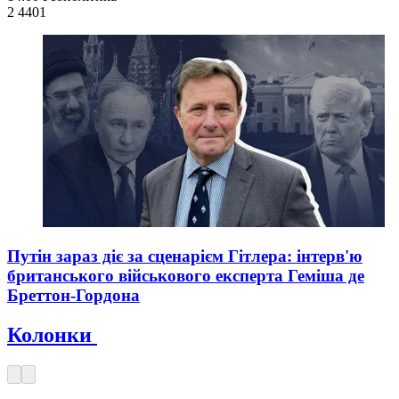
2 440
1
Путін зараз діє за сценарієм Гітлера: інтерв'ю
британського військового експерта Геміша де
Бреттон-Гордона
Колонки