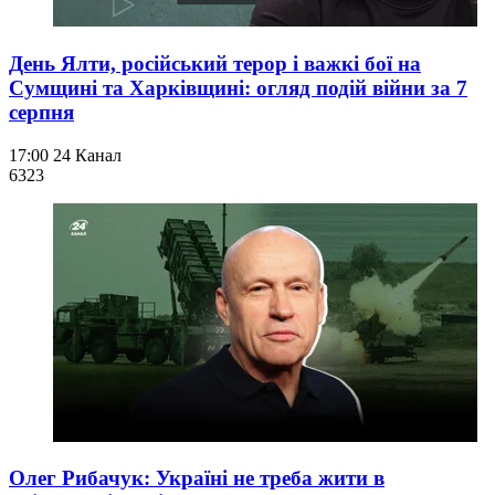
День Ялти, російський терор і важкі бої на
Сумщині та Харківщині: огляд подій війни за 7
серпня
17:00
24 Канал
632
3
Олег Рибачук: Україні не треба жити в