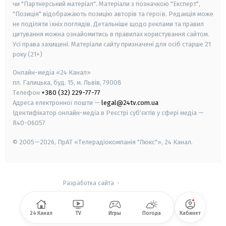
чи "Партнерський матеріал". Матеріали з позначкою "Експерт",
"Позиція" відображають позицію авторів та героїв. Редакція може
не поділяти їхніх поглядів. Детальніше щодо реклами та правил
цитування можна ознайомитись в правилах користування сайтом.
Усі права захищені.
Матеріали сайту призначені для осіб старше
21
року (21+)
Онлайн-медіа «24 Канал»
пл. Галицька, буд. 15, м. Львів, 79008
Телефон
+380 (32) 229-77-77
Адреса електронної пошти —
legal@24tv.com.ua
Ідентифікатор онлайн-медіа в Реєстрі суб'єктів у сфері медіа —
R40-06057
© 2005—2026,
ПрАТ «Телерадіокомпанія "Люкс"», 24 Канал.
Разработка сайта
-
24 Канал
TV
Игры
Погода
Кабинет