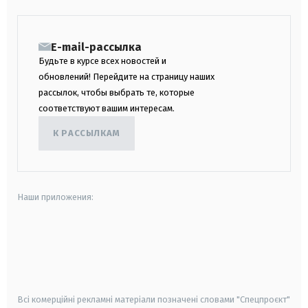
E-mail-рассылка
Будьте в курсе всех новостей и
обновлений! Перейдите на страницу наших
рассылок, чтобы выбрать те, которые
соответствуют вашим интересам.
К РАССЫЛКАМ
Наши приложения:
android
apple
smart tv
samsung smart tv
Всі комерційні рекламні матеріали позначені словами "Спецпроєкт"