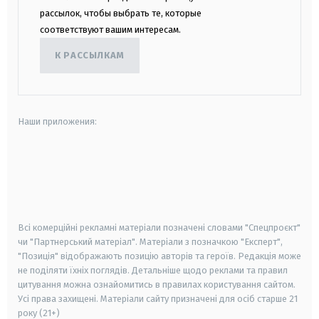
рассылок, чтобы выбрать те, которые
соответствуют вашим интересам.
К РАССЫЛКАМ
Наши приложения:
android
apple
smart tv
samsung smart tv
Всі комерційні рекламні матеріали позначені словами "Спецпроєкт"
чи "Партнерський матеріал". Матеріали з позначкою "Експерт",
"Позиція" відображають позицію авторів та героїв. Редакція може
не поділяти їхніх поглядів. Детальніше щодо реклами та правил
цитування можна ознайомитись в правилах користування сайтом.
Усі права захищені.
Матеріали сайту призначені для осіб старше
21
року (21+)