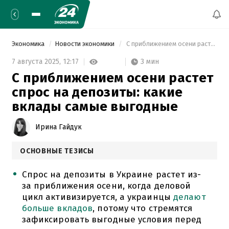
Экономика
Новости экономики
 С приближением осени растет спрос на депозиты: какие вклады самые выгодные 
3 мин
7 августа 2025,
12:17
С приближением осени растет
спрос на депозиты: какие
вклады самые выгодные
Ирина Гайдук
ОСНОВНЫЕ ТЕЗИСЫ
Спрос на депозиты в Украине растет из-
за приближения осени, когда деловой
цикл активизируется, а украинцы
делают
больше вкладов
, потому что стремятся
зафиксировать выгодные условия перед