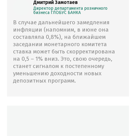
Дмитрий Замотаев
Директор департамента розничного
бизнеса ГЛОБУС БАНКА
В случае дальнейшего замедления
инфляции (напомним, в июне она
составляла 0,8%), на ближайшем
заседании монетарного комитета
ставка может быть скорректирована
на 0,5 – 1% вниз. Это, свою очередь,
станет сигналом к постепенному
уменьшению доходности новых
депозитных программ.