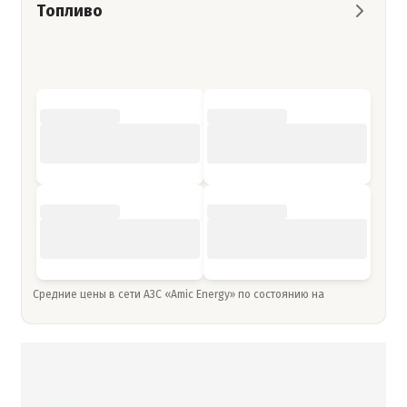
Топливо
Средние цены в сети АЗС «Amic Energy» по состоянию на