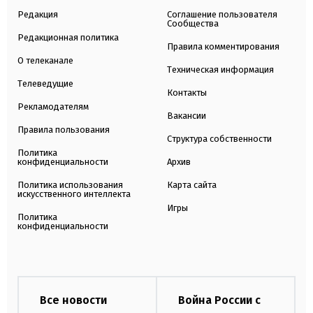
Редакция
Соглашение пользователя
Сообщества
Редакционная политика
Правила комментирования
О телеканале
Техническая информация
Телеведущие
Контакты
Рекламодателям
Вакансии
Правила пользования
Структура собственности
Политика
конфиденциальности
Архив
Политика использования
Карта сайта
искусственного интеллекта
Игры
Политика
конфиденциальности
Все новости
Война России с