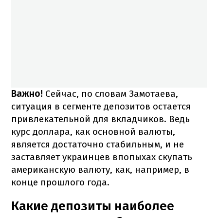
Важно!
Сейчас, по словам Замотаева,
ситуация в сегменте депозитов остается
привлекательной для вкладчиков. Ведь
курс доллара, как основной валюты,
является достаточно стабильным, и не
заставляет украинцев впопыхах скупать
американскую валюту, как, например, в
конце прошлого года.
Какие депозиты наиболее