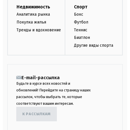
Недвижимость
Спорт
Аналитика рынка
Бокс
Покупка жилья
Футбол
Тренды и вдохновение
Теннис
Биатлон
Другие виды спорта
E-mail-рассылка
Будьте в курсе всех новостей и
обновлений! Перейдите на страницу наших
рассылок, чтобы выбрать те, которые
соответствуют вашим интересам.
К РАССЫЛКАМ