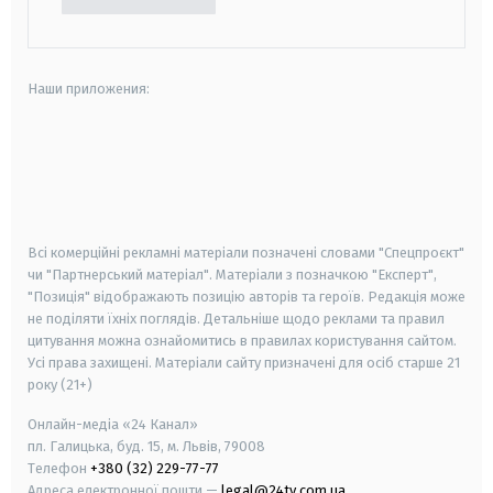
Наши приложения:
android
apple
smart tv
samsung smart tv
Всі комерційні рекламні матеріали позначені словами "Спецпроєкт"
чи "Партнерський матеріал". Матеріали з позначкою "Експерт",
"Позиція" відображають позицію авторів та героїв. Редакція може
не поділяти їхніх поглядів. Детальніше щодо реклами та правил
цитування можна ознайомитись в правилах користування сайтом.
Усі права захищені.
Матеріали сайту призначені для осіб старше
21
року (21+)
Онлайн-медіа «24 Канал»
пл. Галицька, буд. 15, м. Львів, 79008
Телефон
+380 (32) 229-77-77
Адреса електронної пошти —
legal@24tv.com.ua