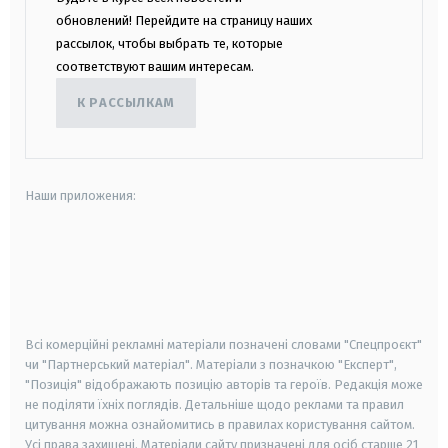
обновлений! Перейдите на страницу наших
рассылок, чтобы выбрать те, которые
соответствуют вашим интересам.
К РАССЫЛКАМ
Наши приложения:
android
apple
smart tv
samsung smart tv
Всі комерційні рекламні матеріали позначені словами "Спецпроєкт"
чи "Партнерський матеріал". Матеріали з позначкою "Експерт",
"Позиція" відображають позицію авторів та героїв. Редакція може
не поділяти їхніх поглядів. Детальніше щодо реклами та правил
цитування можна ознайомитись в правилах користування сайтом.
Усі права захищені.
Матеріали сайту призначені для осіб старше
21