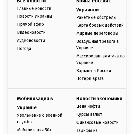
Все новости
Война России с
Главные новости
Украиной
Новости Украины
Ракетные обстрелы
Прямой эфир
Карта боевых действий
Видеоновости
Мирные переговоры
Аудионовости
Воздушная тревога в
Украине
Погода
Массированная атака по
Украине
Взрывы в России
Потери врага
Мобилизация в
Новости экономики
Цена нефти
Украине
Курсы валют
Увольнение с военной
службы
Финансовые новости
Мобилизация 50+
Тарифы на