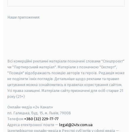
Наши приложения:
android
apple
smart tv
samsung smart tv
Всі комерційні рекламні матеріали позначені словами "Спецпроєкт"
чи "Партнерський матеріал". Матеріали з позначкою "Експерт",
"Позиція" відображають позицію авторів та героїв. Редакція може
не поділяти їхніх поглядів. Детальніше щодо реклами та правил
цитування можна ознайомитись в правилах користування сайтом.
Усі права захищені.
Матеріали сайту призначені для осіб старше
21
року (21+)
Онлайн-медіа «24 Канал»
пл. Галицька, буд. 15, м. Львів, 79008
Телефон
+380 (32) 229-77-77
Адреса електронної пошти —
legal@24tv.com.ua
Ідентифікатор онлайн-медіа в Реєстрі суб'єктів у сфері медіа —