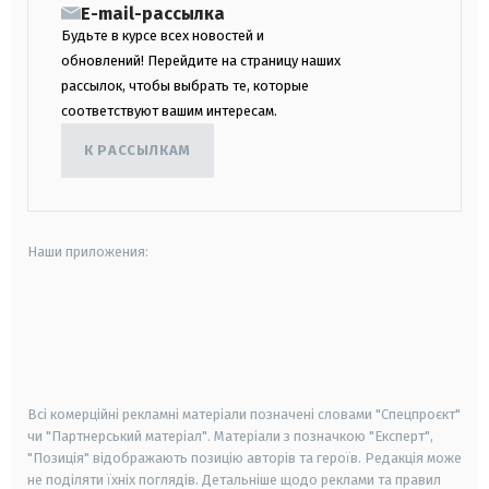
E-mail-рассылка
Будьте в курсе всех новостей и
обновлений! Перейдите на страницу наших
рассылок, чтобы выбрать те, которые
соответствуют вашим интересам.
К РАССЫЛКАМ
Наши приложения:
android
apple
smart tv
samsung smart tv
Всі комерційні рекламні матеріали позначені словами "Спецпроєкт"
чи "Партнерський матеріал". Матеріали з позначкою "Експерт",
"Позиція" відображають позицію авторів та героїв. Редакція може
не поділяти їхніх поглядів. Детальніше щодо реклами та правил