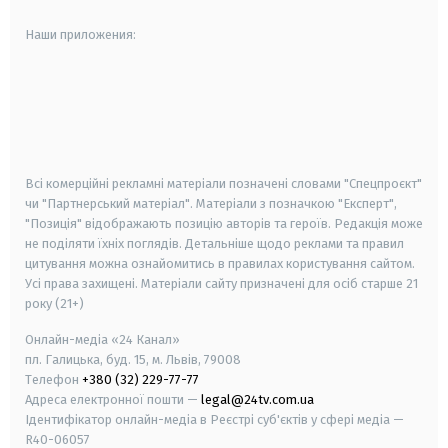
Наши приложения:
android
apple
smart tv
samsung smart tv
Всі комерційні рекламні матеріали позначені словами "Спецпроєкт"
чи "Партнерський матеріал". Матеріали з позначкою "Експерт",
"Позиція" відображають позицію авторів та героїв. Редакція може
не поділяти їхніх поглядів. Детальніше щодо реклами та правил
цитування можна ознайомитись в правилах користування сайтом.
Усі права захищені.
Матеріали сайту призначені для осіб старше
21
року (21+)
Онлайн-медіа «24 Канал»
пл. Галицька, буд. 15, м. Львів, 79008
Телефон
+380 (32) 229-77-77
Адреса електронної пошти —
legal@24tv.com.ua
Ідентифікатор онлайн-медіа в Реєстрі суб'єктів у сфері медіа —
R40-06057