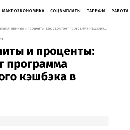
МАКРОЭКОНОМИКА
СОЦВЫПЛАТЫ
ТАРИФЫ
РАБОТА
 Условия, лимиты и проценты: как работает программа Национального кэшбэка в Украине 
ин
миты и проценты:
т программа
го кэшбэка в