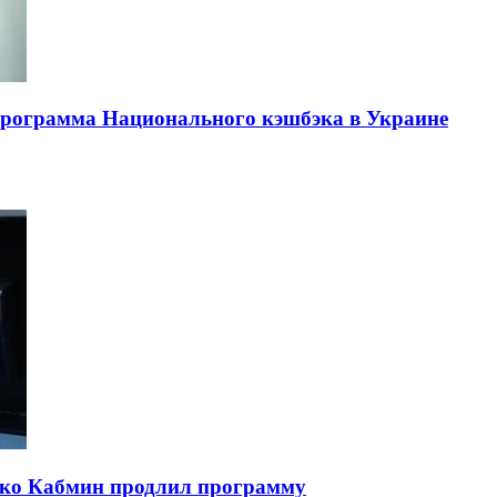
 программа Национального кэшбэка в Украине
ько Кабмин продлил программу