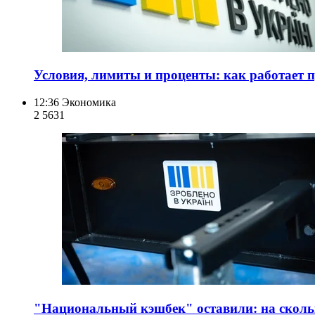
Условия, лимиты и проценты: как работает
12:36
Экономика
2 563
1
"Национальный кэшбек" оставили: на скол