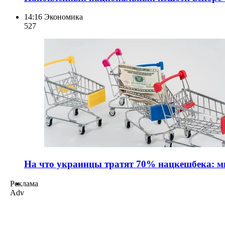
14:16
Экономика
527
На что украинцы тратят 70% нацкешбека: ми
Реклама
Adv