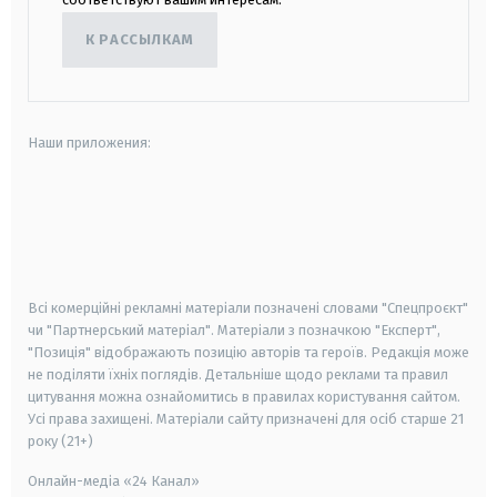
К РАССЫЛКАМ
Наши приложения:
android
apple
smart tv
samsung smart tv
Всі комерційні рекламні матеріали позначені словами "Спецпроєкт"
чи "Партнерський матеріал". Матеріали з позначкою "Експерт",
"Позиція" відображають позицію авторів та героїв. Редакція може
не поділяти їхніх поглядів. Детальніше щодо реклами та правил
цитування можна ознайомитись в правилах користування сайтом.
Усі права захищені.
Матеріали сайту призначені для осіб старше
21
року (21+)
Онлайн-медіа «24 Канал»