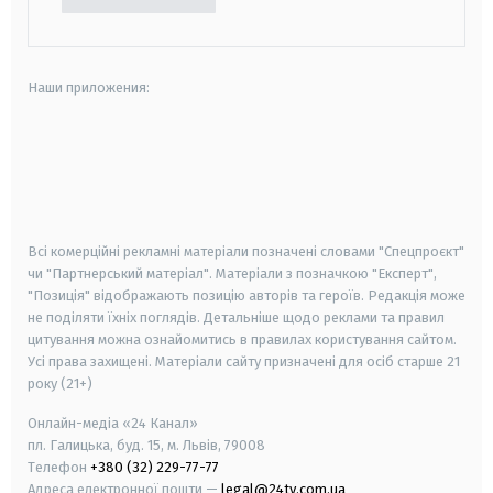
Наши приложения:
android
apple
smart tv
samsung smart tv
Всі комерційні рекламні матеріали позначені словами "Спецпроєкт"
чи "Партнерський матеріал". Матеріали з позначкою "Експерт",
"Позиція" відображають позицію авторів та героїв. Редакція може
не поділяти їхніх поглядів. Детальніше щодо реклами та правил
цитування можна ознайомитись в правилах користування сайтом.
Усі права захищені.
Матеріали сайту призначені для осіб старше
21
року (21+)
Онлайн-медіа «24 Канал»
пл. Галицька, буд. 15, м. Львів, 79008
Телефон
+380 (32) 229-77-77
Адреса електронної пошти —
legal@24tv.com.ua