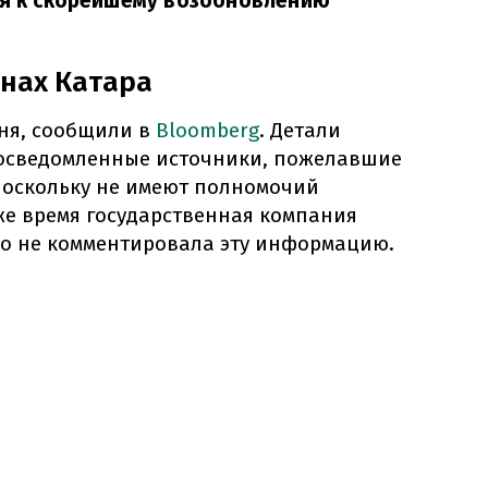
ся к скорейшему возобновлению
анах Катара
юня, сообщили в
Bloomberg
. Детали
 осведомленные источники, пожелавшие
поскольку не имеют полномочий
 же время государственная компания
но не комментировала эту информацию.