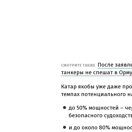
После заявл
СМОТРИТЕ ТАКЖЕ
танкеры не спешат в Орму
Катар якобы уже даже пр
темпах потенциального н
до 50% мощностей – че
безопасного судоходст
и до около 80% мощнос