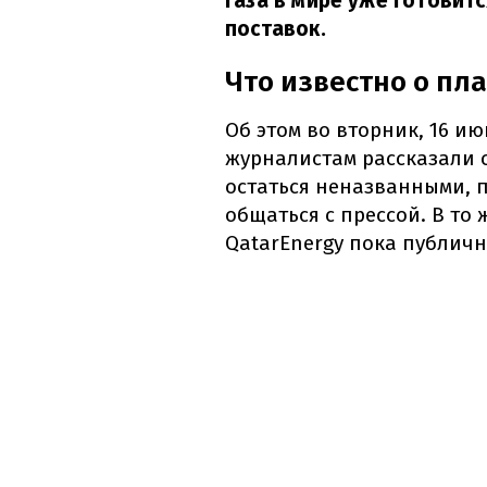
газа в мире уже готовит
поставок.
Что известно о пл
Об этом во вторник, 16 и
журналистам рассказали
остаться неназванными, 
общаться с прессой. В то
QatarEnergy пока публич