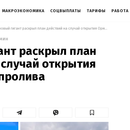
МАКРОЭКОНОМИКА
СОЦВЫПЛАТЫ
ТАРИФЫ
РАБОТА
 Газовый гигант раскрыл план действий на случай открытия Ормузского пролива 
 мин
ант раскрыл план
 случай открытия
 пролива