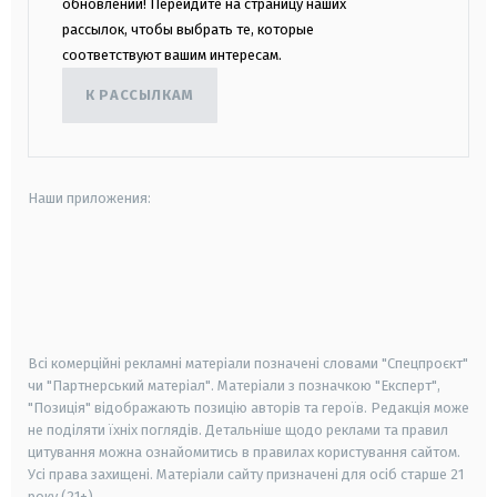
обновлений! Перейдите на страницу наших
рассылок, чтобы выбрать те, которые
соответствуют вашим интересам.
К РАССЫЛКАМ
Наши приложения:
android
apple
smart tv
samsung smart tv
Всі комерційні рекламні матеріали позначені словами "Спецпроєкт"
чи "Партнерський матеріал". Матеріали з позначкою "Експерт",
"Позиція" відображають позицію авторів та героїв. Редакція може
не поділяти їхніх поглядів. Детальніше щодо реклами та правил
цитування можна ознайомитись в правилах користування сайтом.
Усі права захищені.
Матеріали сайту призначені для осіб старше
21
року (21+)