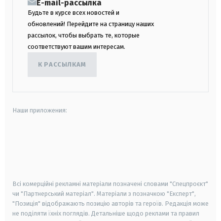
E-mail-рассылка
Будьте в курсе всех новостей и
обновлений! Перейдите на страницу наших
рассылок, чтобы выбрать те, которые
соответствуют вашим интересам.
К РАССЫЛКАМ
Наши приложения:
android
apple
smart tv
samsung smart tv
Всі комерційні рекламні матеріали позначені словами "Спецпроєкт"
чи "Партнерський матеріал". Матеріали з позначкою "Експерт",
"Позиція" відображають позицію авторів та героїв. Редакція може
не поділяти їхніх поглядів. Детальніше щодо реклами та правил