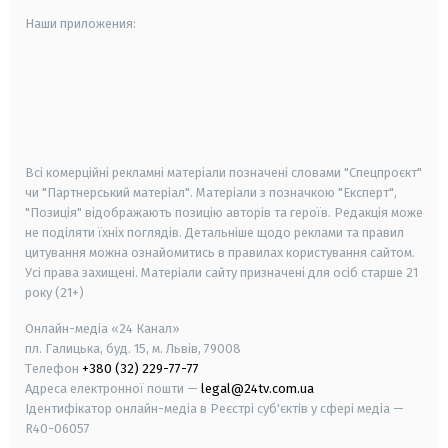
Наши приложения:
android
apple
smart tv
samsung smart tv
Всі комерційні рекламні матеріали позначені словами "Спецпроєкт"
чи "Партнерський матеріал". Матеріали з позначкою "Експерт",
"Позиція" відображають позицію авторів та героїв. Редакція може
не поділяти їхніх поглядів. Детальніше щодо реклами та правил
цитування можна ознайомитись в правилах користування сайтом.
Усі права захищені.
Матеріали сайту призначені для осіб старше
21
року (21+)
Онлайн-медіа «24 Канал»
пл. Галицька, буд. 15, м. Львів, 79008
Телефон
+380 (32) 229-77-77
Адреса електронної пошти —
legal@24tv.com.ua
Ідентифікатор онлайн-медіа в Реєстрі суб'єктів у сфері медіа —
R40-06057