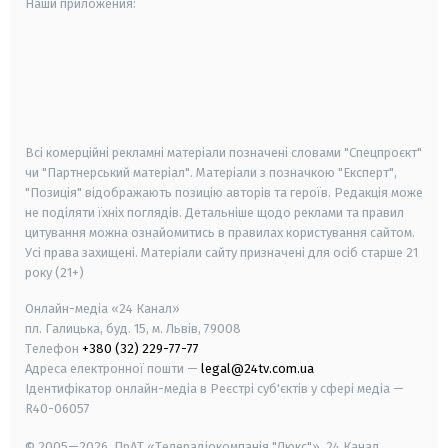
Наши приложения:
android
apple
smart tv
samsung smart tv
Всі комерційні рекламні матеріали позначені словами "Спецпроєкт"
чи "Партнерський матеріал". Матеріали з позначкою "Експерт",
"Позиція" відображають позицію авторів та героїв. Редакція може
не поділяти їхніх поглядів. Детальніше щодо реклами та правил
цитування можна ознайомитись в правилах користування сайтом.
Усі права захищені.
Матеріали сайту призначені для осіб старше
21
року (21+)
Онлайн-медіа «24 Канал»
пл. Галицька, буд. 15, м. Львів, 79008
Телефон
+380 (32) 229-77-77
Адреса електронної пошти —
legal@24tv.com.ua
Ідентифікатор онлайн-медіа в Реєстрі суб'єктів у сфері медіа —
R40-06057
© 2005—2026,
ПрАТ «Телерадіокомпанія "Люкс"», 24 Канал.