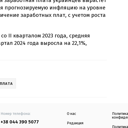
яя заработная плата украинцев вырастет
вая прогнозируемую инфляцию на уровне
личение заработных плат, с учетом роста
со II кварталом 2023 года, средняя
артал 2024 года выросла на 22,1%,
ПЛАТА
Номер телефона:
О нас
Политик
конфиде
+38 044 390 5077
Редакция
Политик