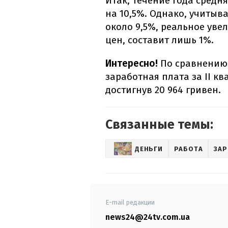
Итак, течение года средн
на 10,5%. Однако, учиты
около 9,5%, реальное уве
цен, составит лишь 1%.
Интересно!
По сравнению 
заработная плата за II кв
достигнув 20 964 гривен.
Связанные темы:
ДЕНЬГИ
РАБОТА
ЗАР
E-mail редакции
news24@24tv.com.ua