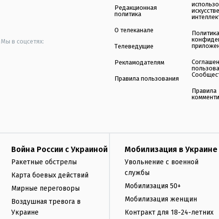
использ
Редакционная
искусств
политика
интеллек
О телеканале
Политик
конфиде
Мы в соцсетях:
приложе
Телеведущие
Соглаше
Рекламодателям
пользов
Сообщес
Правила пользования
Правила
коммент
Война России с Украиной
Мобилизация в Украине
Ракетные обстрелы
Увольнение с военной
службы
Карта боевых действий
Мобилизация 50+
Мирные переговоры
Мобилизация женщин
Воздушная тревога в
Украине
Контракт для 18-24-летних