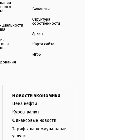
ования
енного
Вакансии
та
Структура
а
собственности
нциальности
ния
Архив
ние
ателя
Карта сайта
тва
Игры
ирования
Новости экономики
Цена нефти
Курсы валют
Финансовые новости
Тарифы на коммунальные
услуги