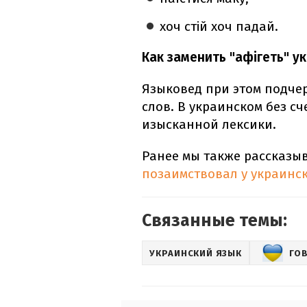
хоч стій хоч падай.
Как заменить "афігеть" у
Языковед при этом подче
слов. В украинском без с
изысканной лексики.
Ранее мы также рассказы
позаимствовал у украинск
Связанные темы:
УКРАИНСКИЙ ЯЗЫК
ГО