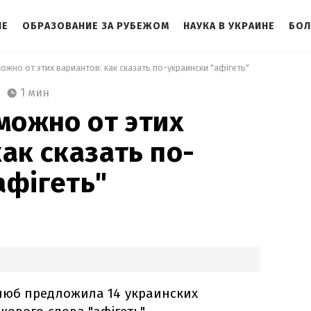
НЕ
ОБРАЗОВАНИЕ ЗА РУБЕЖОМ
НАУКА В УКРАИНЕ
БОЛ
можно от этих вариантов: как сказать по-украински "афігеть" 
1 мин
 можно от этих
ак сказать по-
афігеть"
люб предложила 14 украинских