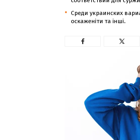
соответствий для суржи
Среди украинских вариа
оскаженіти та інші.