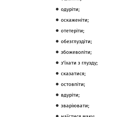
одуріти;
оскаженіти;
отетеріти;
обезглуздіти;
збожеволіти;
з'їхати з глузду;
сказатися;
остовпіти;
вдуріти;
зваріювати;
наїстися маку;