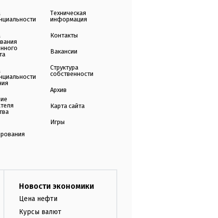
а
Техническая
нциальности
информация
а
Контакты
ования
енного
Вакансии
та
Структура
а
собственности
нциальности
ния
Архив
ние
ателя
Карта сайта
тва
Игры
ирования
Новости экономики
Цена нефти
Курсы валют