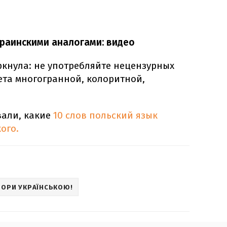
краинскими аналогами: видео
ркнула: не употребляйте нецензурных
чета многогранной, колоритной,
вали, какие
10 слов польский язык
ого.
ВОРИ УКРАЇНСЬКОЮ!