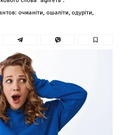
кового слова "афігеть".
нтов: очманіти, ошаліти, одуріти,