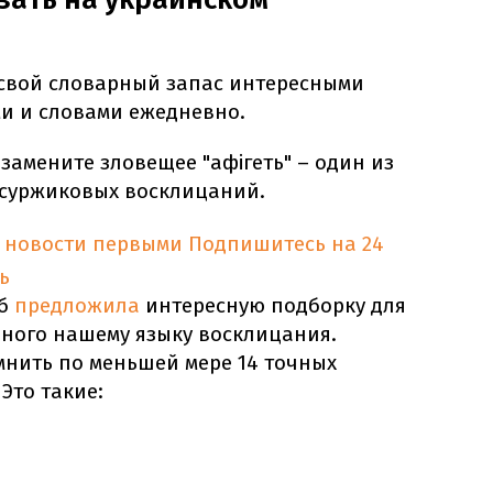
 свой словарный запас интересными
и и словами ежедневно.
 замените зловещее "афігеть" – один из
суржиковых восклицаний.
 новости первыми
Подпишитесь на 24
ь
юб
предложила
интересную подборку для
нного нашему языку восклицания.
мнить по меньшей мере 14 точных
Это такие: