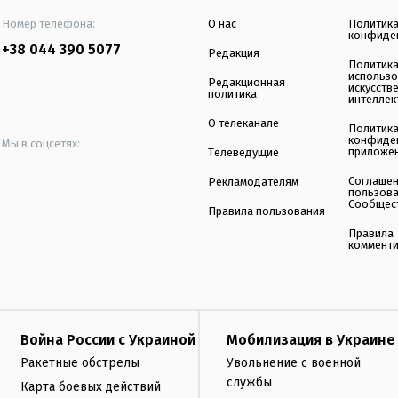
Номер телефона:
О нас
Политик
конфиде
+38 044 390 5077
Редакция
Политик
использ
Редакционная
искусств
политика
интеллек
О телеканале
Политик
конфиде
Мы в соцсетях:
приложе
Телеведущие
Соглаше
Рекламодателям
пользов
Сообщес
Правила пользования
Правила
коммент
Война России с Украиной
Мобилизация в Украине
Ракетные обстрелы
Увольнение с военной
службы
Карта боевых действий