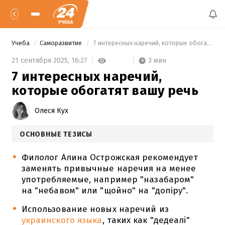
Учеба
Саморазвитие
 7 интересных наречий, которые обогатят вашу речь 
3 мин
21 сентября 2025,
16:27
7 интересных наречий,
которые обогатят вашу речь
Олеся Кух
ОСНОВНЫЕ ТЕЗИСЫ
Филолог Алина Острожская рекомендует
заменять привычные наречия на менее
употребляемые, например "назабаром"
на "небавом" или "щойно" на "допіру".
Использование новых наречий из
украинского языка
, таких как "дедеалі"