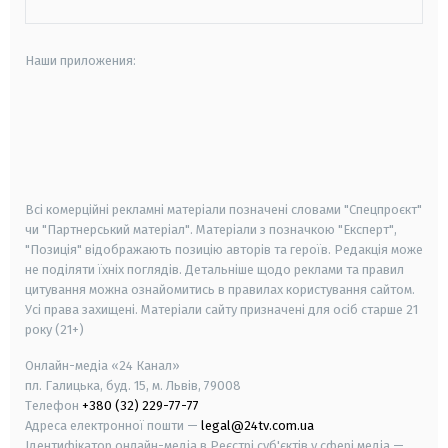
Наши приложения:
android
apple
smart tv
samsung smart tv
Всі комерційні рекламні матеріали позначені словами "Спецпроєкт"
чи "Партнерський матеріал". Матеріали з позначкою "Експерт",
"Позиція" відображають позицію авторів та героїв. Редакція може
не поділяти їхніх поглядів. Детальніше щодо реклами та правил
цитування можна ознайомитись в правилах користування сайтом.
Усі права захищені.
Матеріали сайту призначені для осіб старше
21
року (21+)
Онлайн-медіа «24 Канал»
пл. Галицька, буд. 15, м. Львів, 79008
Телефон
+380 (32) 229-77-77
Адреса електронної пошти —
legal@24tv.com.ua
Ідентифікатор онлайн-медіа в Реєстрі суб'єктів у сфері медіа —