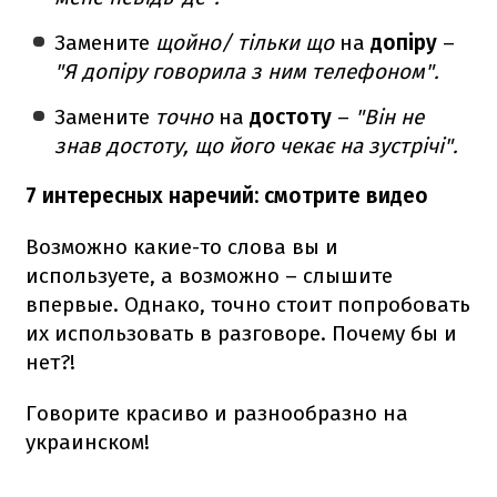
Замените
щойно/ тільки що
на
допіру
–
"Я допіру говорила з ним телефоном".
Замените
точно
на
достоту
–
"Він не
знав достоту, що його чекає на зустрічі".
7 интересных наречий: смотрите видео
Возможно какие-то слова вы и
используете, а возможно – слышите
впервые. Однако, точно стоит попробовать
их использовать в разговоре. Почему бы и
нет?!
Говорите красиво и разнообразно на
украинском!