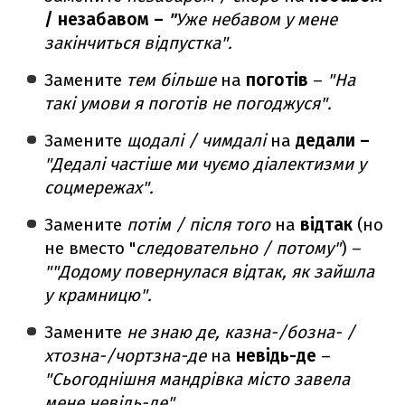
/ незабавом –
"
Уже небавом у мене
закінчиться відпустка".
Замените
тем більше
на
поготів
–
"На
такі умови я поготів не погоджуся".
Замените
щодалі / чимдалі
на
дедали –
"Дедалі частіше ми чуємо діалектизми у
соцмережах".
Замените
потім / після того
на
відтак
(но
не вместо "
следовательно / потому"
) –
""Додому повернулася відтак, як зайшла
у крамницю".
Замените
не знаю де, казна-/бозна- /
хтозна-/чортзна-де
на
невідь-де
–
"Сьогоднішня мандрівка місто завела
мене невідь-де".