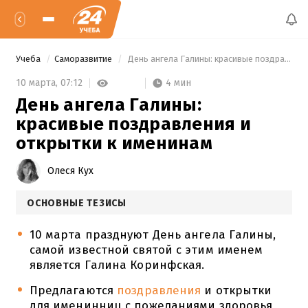
Учеба
Саморазвитие
 День ангела Галины: красивые поздравления и открытки к именинам 
4 мин
10 марта,
07:12
День ангела Галины:
красивые поздравления и
открытки к именинам
Олеся Кух
ОСНОВНЫЕ ТЕЗИСЫ
10 марта празднуют День ангела Галины,
самой известной святой с этим именем
является Галина Коринфская.
Предлагаются
поздравления
и открытки
для именинниц с пожеланиями здоровья,