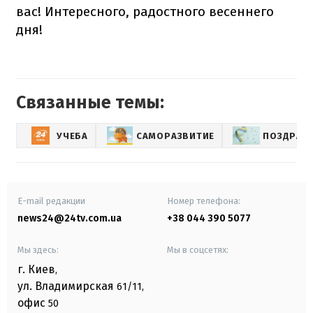
вас! Интересного, радостного весеннего
дня!
Связанные темы:
УЧЕБА
САМОРАЗВИТИЕ
ПОЗДРАВЛ
E-mail редакции
Номер телефона:
news24@24tv.com.ua
+38 044 390 5077
Мы здесь:
Мы в соцсетях:
г. Киев
,
ул. Владимирская
61/11,
офис
50