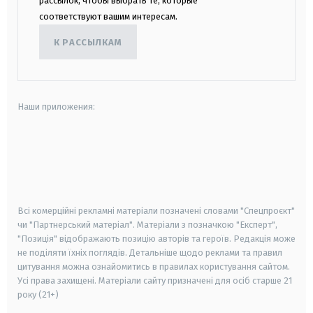
рассылок, чтобы выбрать те, которые
соответствуют вашим интересам.
К РАССЫЛКАМ
Наши приложения:
android
apple
smart tv
samsung smart tv
Всі комерційні рекламні матеріали позначені словами "Спецпроєкт"
чи "Партнерський матеріал". Матеріали з позначкою "Експерт",
"Позиція" відображають позицію авторів та героїв. Редакція може
не поділяти їхніх поглядів. Детальніше щодо реклами та правил
цитування можна ознайомитись в правилах користування сайтом.
Усі права захищені.
Матеріали сайту призначені для осіб старше
21
року (21+)