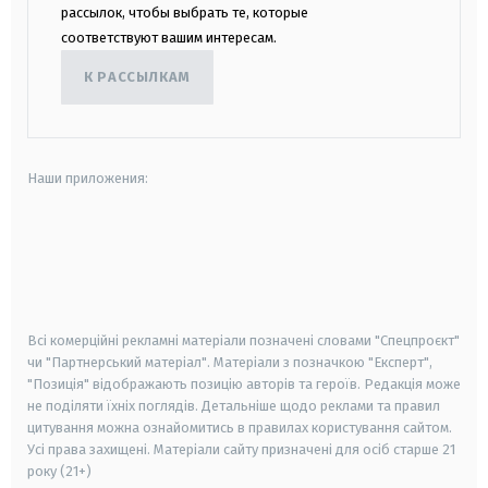
рассылок, чтобы выбрать те, которые
соответствуют вашим интересам.
К РАССЫЛКАМ
Наши приложения:
android
apple
smart tv
samsung smart tv
Всі комерційні рекламні матеріали позначені словами "Спецпроєкт"
чи "Партнерський матеріал". Матеріали з позначкою "Експерт",
"Позиція" відображають позицію авторів та героїв. Редакція може
не поділяти їхніх поглядів. Детальніше щодо реклами та правил
цитування можна ознайомитись в правилах користування сайтом.
Усі права захищені.
Матеріали сайту призначені для осіб старше
21
року (21+)