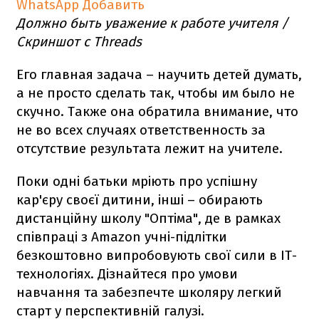
WhatsApp
Добавить
Должно быть уважение к работе учителя /
Скриншот с Threads
Его главная задача – научить детей думать,
а не просто сделать так, чтобы им было не
скучно. Также она обратила внимание, что
не во всех случаях ответственность за
отсутствие результата лежит на учителе.
Поки одні батьки мріють про успішну
кар'єру своєї дитини, інші – обирають
дистанційну школу "Оптіма", де в рамках
співпраці з Amazon учні-підлітки
безкоштовно випробовують свої сили в ІТ-
технологіях. Дізнайтеся про умови
навчання та забезпечте школяру легкий
старт у перспективній галузі.