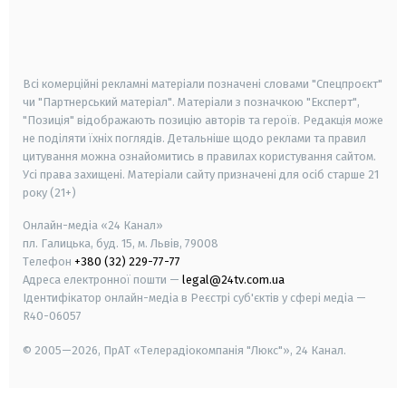
android
apple
smart tv
samsung smart tv
Всі комерційні рекламні матеріали позначені словами "Спецпроєкт"
чи "Партнерський матеріал". Матеріали з позначкою "Експерт",
"Позиція" відображають позицію авторів та героїв. Редакція може
не поділяти їхніх поглядів. Детальніше щодо реклами та правил
цитування можна ознайомитись в правилах користування сайтом.
Усі права захищені.
Матеріали сайту призначені для осіб старше
21
року (21+)
Онлайн-медіа «24 Канал»
пл. Галицька, буд. 15, м. Львів, 79008
Телефон
+380 (32) 229-77-77
Адреса електронної пошти —
legal@24tv.com.ua
Ідентифікатор онлайн-медіа в Реєстрі суб'єктів у сфері медіа —
R40-06057
© 2005—2026,
ПрАТ «Телерадіокомпанія "Люкс"», 24 Канал.