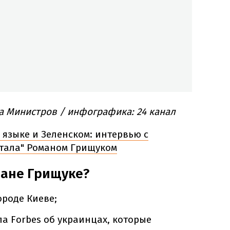
а Министров / инфографика: 24 канал
 языке и Зеленском: интервью с
тала" Романом Грищуком
мане Грищуке?
ороде Киеве;
ла Forbes об украинцах, которые