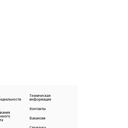
а
Техническая
нциальности
информация
а
Контакты
ования
енного
Вакансии
та
Структура