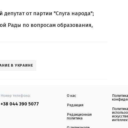
депутат от партии "Слуга народа";
ой Рады по вопросам образования,
АНИЕ В УКРАИНЕ
Номер телефона:
О нас
Политик
конфиде
+38 044 390 5077
Редакция
Политик
использ
Редакционная
искусств
политика
интеллек
О телеканале