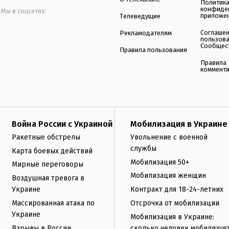
Политик
конфиде
Мы в соцсетях:
приложе
Телеведущие
Соглаше
Рекламодателям
пользов
Сообщес
Правила пользования
Правила
коммент
Война России с Украиной
Мобилизация в Украине
Ракетные обстрелы
Увольнение с военной
службы
Карта боевых действий
Мобилизация 50+
Мирные переговоры
Мобилизация женщин
Воздушная тревога в
Украине
Контракт для 18-24-летних
Массированная атака по
Отсрочка от мобилизации
Украине
Мобилизация в Украине:
Взрывы в России
сколько человек мобилизуе