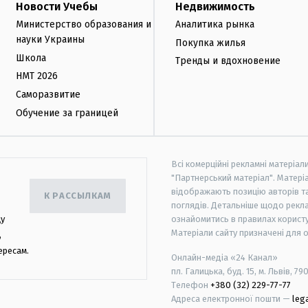
Новости Учебы
Недвижимость
Министерство образования и
Аналитика рынка
науки Украины
Покупка жилья
Школа
Тренды и вдохновение
НМТ 2026
Саморазвитие
Обучение за границей
Всі комерційні рекламні матеріал
"Партнерський матеріал". Матеріа
відображають позицію авторів та 
К РАССЫЛКАМ
поглядів. Детальніше щодо рекл
цу
ознайомитись в правилах користу
Матеріали сайту призначені для 
,
ересам.
Онлайн-медіа «24 Канал»
пл. Галицька, буд. 15, м. Львів, 79
Телефон
+380 (32) 229-77-77
Адреса електронної пошти —
leg