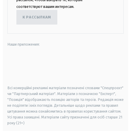
соответствуют вашим интересам.
К РАССЫЛКАМ
Наши приложения:
android
apple
smart tv
samsung smart tv
Всі комерційні рекламні матеріали позначені словами "Спецпроєкт"
чи "Партнерський матеріал". Матеріали з позначкою "Експерт",
"Позиція" відображають позицію авторів та героїв. Редакція може
не поділяти їхніх поглядів. Детальніше щодо реклами та правил
цитування можна ознайомитись в правилах користування сайтом.
Усі права захищені.
Матеріали сайту призначені для осіб старше
21
року (21+)