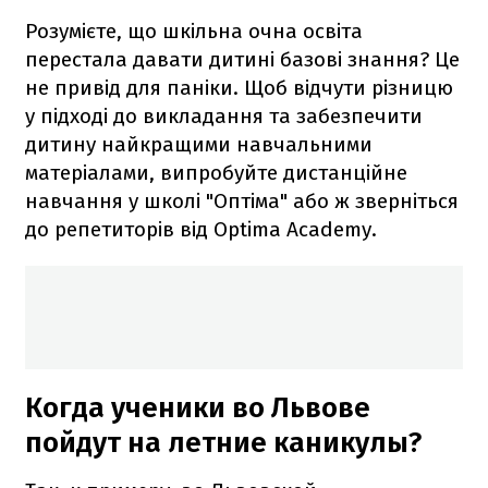
Розумієте, що шкільна очна освіта
перестала давати дитині базові знання? Це
не привід для паніки. Щоб відчути різницю
у підході до викладання та забезпечити
дитину найкращими навчальними
матеріалами, випробуйте дистанційне
навчання у школі "Оптіма" або ж зверніться
до репетиторів від Optima Academy.
Когда ученики во Львове
пойдут на летние каникулы?