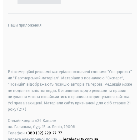
Наши приложения:
android
apple
smart tv
samsung smart tv
Всі комерційні рекламні матеріали позначені словами "Спецпроєкт"
чи "Партнерський матеріал". Матеріали з позначкою "Експерт",
"Позиція" відображають позицію авторів та героїв. Редакція може
не поділяти їхніх поглядів. Детальніше щодо реклами та правил
цитування можна ознайомитись в правилах користування сайтом.
Усі права захищені.
Матеріали сайту призначені для осіб старше
21
року (21+)
Онлайн-медіа «24 Канал»
пл. Галицька, буд. 15, м. Львів, 79008
Телефон
+380 (32) 229-77-77
Адреса електронної пошти —
legal@24tv.com.ua