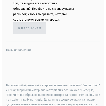
Будьте в курсе всех новостей и
обновлений! Перейдите на страницу наших
рассылок, чтобы выбрать те, которые
соответствуют вашим интересам.
К РАССЫЛКАМ
Наши приложения:
android
apple
smart tv
samsung smart tv
Всі комерційні рекламні матеріали позначені словами "Спецпроєкт"
чи "Партнерський матеріал". Матеріали з позначкою "Експерт",
"Позиція" відображають позицію авторів та героїв. Редакція може
не поділяти їхніх поглядів. Детальніше щодо реклами та правил
цитування можна ознайомитись в правилах користування сайтом.