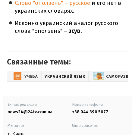
Слово "оползень" – русское
и его нет в
украинских словарях.
Исконно украинский аналог русского
слова "оползень" –
зсув
.
Связанные темы:
УЧЕБА
УКРАИНСКИЙ ЯЗЫК
САМОРАЗВИТ
E-mail редакции
Номер телефона:
news24@24tv.com.ua
+38 044 390 5077
Мы здесь:
Мы в соцсетях:
г. Киев
,