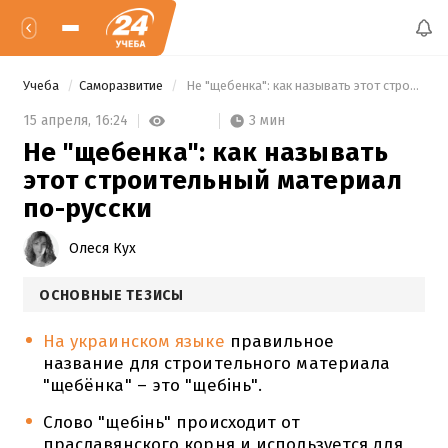
Учеба
Саморазвитие
 Не "щебенка": как называть этот строительный материал по-русски 
3 мин
15 апреля,
16:24
Не "щебенка": как называть
этот строительный материал
по-русски
Олеся Кух
ОСНОВНЫЕ ТЕЗИСЫ
На украинском языке
правильное
название для строительного материала
"щебёнка" – это "щебінь".
Слово "щебінь" происходит от
праславянского корня и используется для