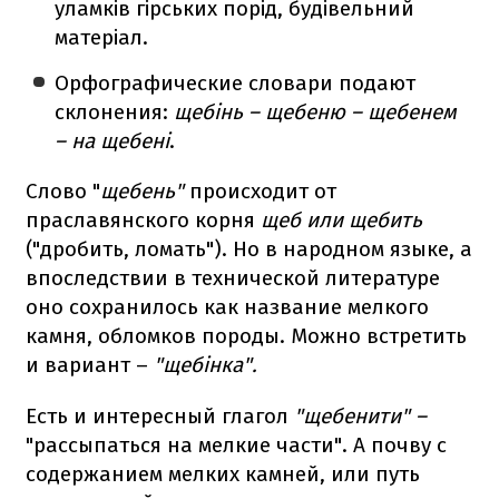
уламків гірських порід, будівельний
матеріал.
Орфографические словари подают
склонения:
щебінь – щебеню – щебенем
– на щебені
.
Слово "
щебень"
происходит от
праславянского корня
щеб или щебить
("дробить, ломать"). Но в народном языке, а
впоследствии в технической литературе
оно сохранилось как название мелкого
камня, обломков породы. Можно встретить
и вариант –
"щебінка".
Есть и интересный глагол
"щебенити" –
"рассыпаться на мелкие части". А почву с
содержанием мелких камней, или путь