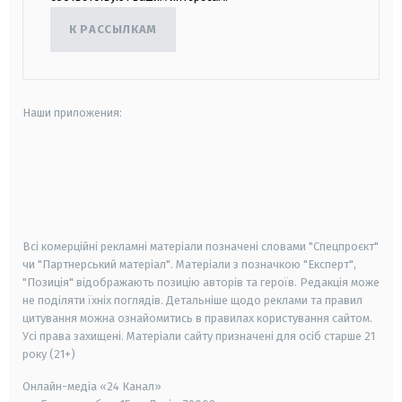
К РАССЫЛКАМ
Наши приложения:
android
apple
smart tv
samsung smart tv
Всі комерційні рекламні матеріали позначені словами "Спецпроєкт"
чи "Партнерський матеріал". Матеріали з позначкою "Експерт",
"Позиція" відображають позицію авторів та героїв. Редакція може
не поділяти їхніх поглядів. Детальніше щодо реклами та правил
цитування можна ознайомитись в правилах користування сайтом.
Усі права захищені.
Матеріали сайту призначені для осіб старше
21
року (21+)
Онлайн-медіа «24 Канал»