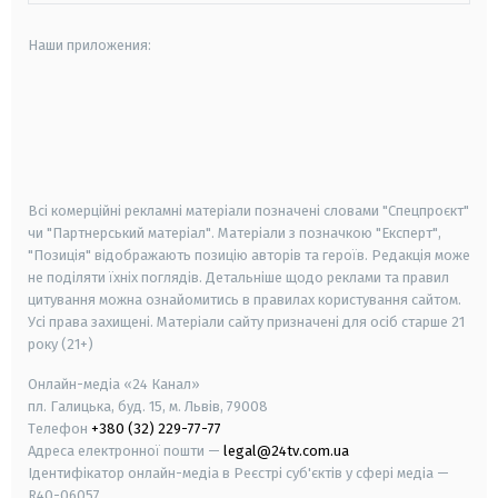
Наши приложения:
android
apple
smart tv
samsung smart tv
Всі комерційні рекламні матеріали позначені словами "Спецпроєкт"
чи "Партнерський матеріал". Матеріали з позначкою "Експерт",
"Позиція" відображають позицію авторів та героїв. Редакція може
не поділяти їхніх поглядів. Детальніше щодо реклами та правил
цитування можна ознайомитись в правилах користування сайтом.
Усі права захищені.
Матеріали сайту призначені для осіб старше
21
року (21+)
Онлайн-медіа «24 Канал»
пл. Галицька, буд. 15, м. Львів, 79008
Телефон
+380 (32) 229-77-77
Адреса електронної пошти —
legal@24tv.com.ua
Ідентифікатор онлайн-медіа в Реєстрі суб'єктів у сфері медіа —
R40-06057