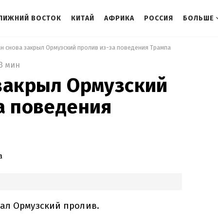
ЛИЖНИЙ ВОСТОК
КИТАЙ
АФРИКА
РОССИЯ
БОЛЬШЕ
ан снова закрыл Ормузский пролив из-за поведения Трампа 
3 мин
закрыл Ормузский
а поведения
а
ал Ормузский пролив.