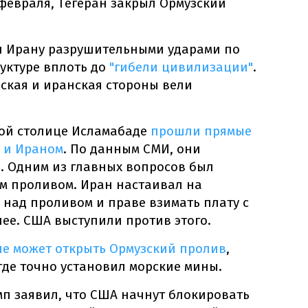
февраля, Тегеран закрыл Ормузский
л Ирану разрушительными ударами по
уктуре вплоть до
"гибели цивилизации"
.
ская и иранская стороны вели
кой столице Исламабаде
прошли прямые
 и Ираном
. По данным СМИ, они
. Одним из главных вопросов был
м проливом. Иран настаивал на
над проливом и праве взимать плату с
нее. США выступили против этого.
не может открыть Ормузский пролив
,
 где точно установил морские мины.
мп заявил, что США начнут блокировать