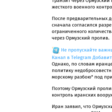
Транзит через Ормузский
жесткого военного контро
После предварительных д
сначала согласился разр
ограниченного количеств
через Ормузский пролив.
Не пропускайте важн
Канал в Telegram
Добавит
Однако, по словам иран
политику недобросовестны
морскому разбою" под пр
Поэтому Ормузский проли
контроль иранских воору
Иран заявил, что Ормузск