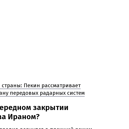
и страны: Пекин рассматривает
ану передовых радарных систем
чередном закрытии
ва Ираном?