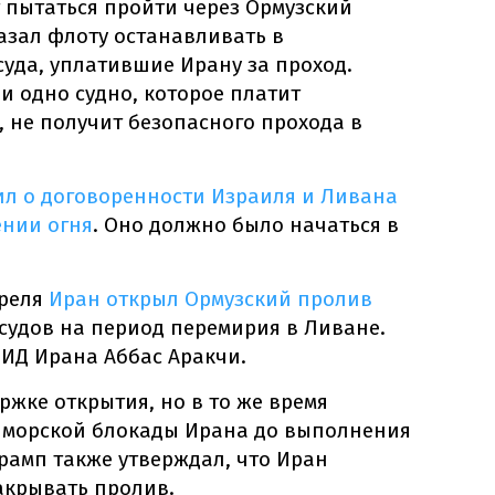
т пытаться пройти через Ормузский
азал флоту останавливать в
уда, уплатившие Ирану за проход.
и одно судно, которое платит
, не получит безопасного прохода в
ил о договоренности Израиля и Ливана
ении огня
. Оно должно было начаться в
преля
Иран открыл Ормузский пролив
 судов на период перемирия в Ливане.
МИД Ирана Аббас Аракчи.
ржке открытия, но в то же время
 морской блокады Ирана до выполнения
рамп также утверждал, что Иран
акрывать пролив.