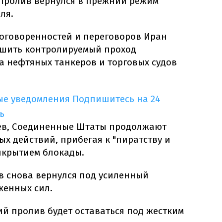
 пролив вернулся в прежний режим
ля.
оговоренностей и переговоров Иран
ешить контролируемый проход
а нефтяных танкеров и торговых судов
ые уведомления
Подпишитесь на 24
ь
цев, Соединенные Штаты продолжают
х действий, прибегая к "пиратству и
икрытием блокады.
в снова вернулся под усиленный
женных сил.
ий пролив будет оставаться под жестким